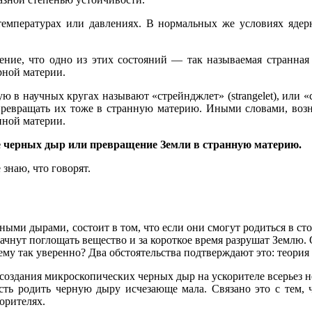
температурах или давлениях. В нормальных же условиях ядер
рение, что одно из этих состояний — так называемая странная
рной материи.
рую в научных кругах называют «стрейнджлет» (strangelet), или «
превращать их тоже в странную материю. Иными словами, возн
нной материи.
е черных дыр или превращение Земли в странную материю.
знаю, что говорят.
рными дырами, состоит в том, что если они смогут родиться в с
ачнут поглощать вещество и за короткое время разрушат Землю.
му так уверенно? Два обстоятельства подтверждают это: теория 
создания микроскопических черных дыр на ускорителе всерьез не
сть родить черную дыру исчезающе мала. Связано это с тем, 
орителях.