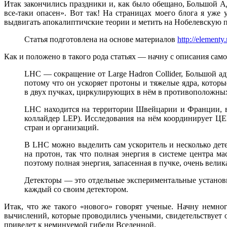
Итак закончились праздники и, как было обещано, Большой А
все-таки опасен». Вот так! На страницах моего блога я уж
выдвигать апокалиптичские теории и метить на Нобелевскую пре
Статья подготовлена на основе материалов
http://elementy.
Как и положено в такого рода статьях — начну с описания само
LHC — сокращение от Large Hadron Collider, Большой ад
потому что он ускоряет протоны и тяжелые ядра, которы
в двух пучках, циркулирующих в нём в противоположных 
LHC находится на территории Швейцарии и Франции, вб
коллайдер LEP). Исследования на нём координирует ЦЕ
стран и организаций.
В LHC можно выделить сам ускоритель и несколько дете
на протон, так что полная энергия в системе центра 
поэтому полная энергия, запасенная в пучке, очень вели
Детекторы — это отдельные экспериментальные установк
каждый со своим детектором.
Итак, что же такого «нового» говорят ученые. Начну немно
вычислений, которые проводились учеными, свидетельствует 
приведет к неминуемой гибели Вселенной.