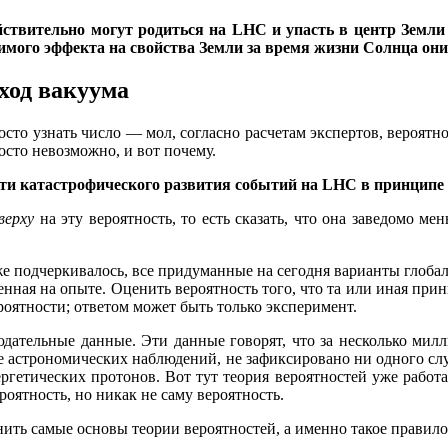
вительно могут родиться на LHC и упасть в центр Земли и
имого эффекта на свойства Земли за время жизни Солнца они
ход вакуума
росто узнать число — мол, согласно расчетам экспертов, вероя
осто невозможно, и вот почему.
и катастрофического развития событий на LHC в принципе 
верху
на эту вероятность, то есть сказать, что она заведомо ме
 уже подчеркивалось, все придуманные на сегодня варианты глоба
денная на опыте. Оценить вероятность того, что та или иная при
роятности; ответом может быть только эксперимент.
юдательные данные. Эти данные говорят, что за несколько мил
е астрономических наблюдений, не зафиксировано ни одного сл
ргетических протонов. Вот тут теория вероятностей уже работа
роятность, но никак не саму вероятность.
ить самые основы теории вероятностей, а именно такое правило