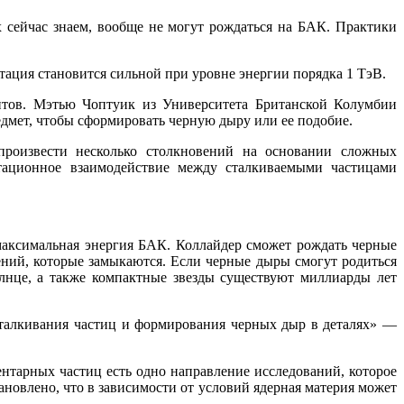
х сейчас знаем, вообще не могут рождаться на БАК. Практики
итация становится сильной при уровне энергии порядка 1 ТэВ.
нтов. Мэтью Чоптуик из Университета Британской Колумбии
едмет, чтобы сформировать черную дыру или ее подобие.
произвести несколько столкновений на основании сложных
итационное взаимодействие между сталкиваемыми частицами
 максимальная энергия БАК. Коллайдер сможет рождать черные
рений, которые замыкаются. Если черные дыры смогут родиться
лнце, а также компактные звезды существуют миллиарды лет
сталкивания частиц и формирования черных дыр в деталях» —
нтарных частиц есть одно направление исследований, которое
ановлено, что в зависимости от условий ядерная материя может