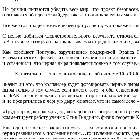
Но физики пытаются убедить весь мир, что проект безопасен
отзываются об идее коллайдера так: «Это лишь занятная матема
Все же этот процесс не исключен при условии, если окажется в
С целью добиться удовлетворительного результата относит
в Ванкувере, базируясь на так называемых предположениях, в
Как сообщает Чоптуик, заручившись поддержкой Франса П
математических формул из общей теории относительности.
и установили, что черная дыра появляется только в том случае,
Квинтильон — число, по американской системе 10 в 18-й 
Значит ли это, что коллайдер будет формировать черные дыр
дыры только в том случае, если вместо того, чтобы существо
на БАК, то они должны появляться и при столкновении кос
и не превратились в черную дыру, означает, что на самом дел
«Труд оправдал надежды, удалось добиться потрясающих рез
комментирует работу ученых Стив Гиддингс, физик-теоретик 
Еще одна, не менее важная гипотеза — угроза возникновения
бурно развивается в последние годы. Это изучение свойств яд
существовать в разных состояниях, и эти состояния обладают 