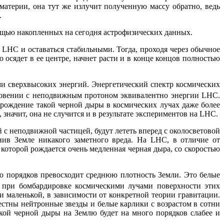
 материи, она тут же излучит полученную массу обратно, ведь
.
мощью накопленных на сегодня астрофизических данных.
 LHC и оставаться стабильными. Тогда, проходя через обычное
о осядет в ее центре, начнет расти и в конце концов полностью
и сверхвысоких энергий. Энергетический спектр космических
новении с неподвижным протоном эквивалентно энергии LHC.
 рождение такой черной дыры в космических лучах даже более
значит, она не случится и в результате экспериментов на LHC.
с неподвижной частицей, будут лететь вперед с околосветовой
нив Земле никакого заметного вреда. На LHC, в отличие от
которой рождается очень медленная черная дыра, со скоростью
ко порядков превосходит среднюю плотность Земли. Это белые
 при бомбардировке космическими лучами поверхности этих
и маленькой, в зависимости от конкретной теории гравитации.
стны нейтронные звезды и белые карлики с возрастом в сотни
акой черной дыры на Землю будет на много порядков слабее и