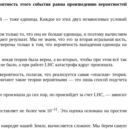
ятность этого события равна произведению вероятностей
ой — тоже единица. Каждое из этих двух независимых условий
ем только то, что она не больше единицы, и поэтому вычисляем
т результат. Мы не знаем, что это за вторая игральная кость,
уверены только в том, что вероятность выпадения единицы на
некая теория была верна, а во-вторых, чтобы при этом всё так
 не было, а при работе LHC катастрофа вдруг произошла.
роятность, полагая, что реализуется самая «опасная» теория.
 считают такие теории вероятными — это лишь способ подсчета
е произошла до сих пор, но произойдет за счет LHC, — зависит
–31
оставляет не более чем 10
. Эта оценка основана на простом
) навредят нашей Земле, вычисляется сложнее. Мы берем самую