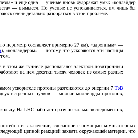
лезла» и еще одна — ученые вновь будоражат умы: «коллайдер
 света» — вымысел. Но ученые не успокаиваются, им лишь бы
раюсь очень детально разобраться в этой проблеме.
(его периметр составляет примерно 27 км), «адронным» —
в
), «коллайдером» — потому что ускоряются эти частицы
угом.
 в этом же туннеле располагался электрон-позитронный
аботают на нем десятки тысяч человек из самых разных
самом ускорителе протоны разгоняются до энергии 7
ТэВ
з двух встречных пучков — многие миллиарды протонов,
ольцу. На LHC работает сразу несколько экспериментов,
 Эйнштейна и заключение, сделанное с помощью компьютерных
оследующей цепной реакцией захвата окружающей материи, что