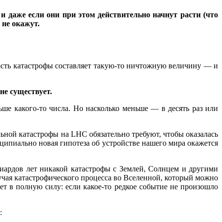
 даже если они при этом действительно начнут расти (что
 не окажут.
тность катастрофы составляет такую-то ничтожную величину — и
не существует.
ньше какого-то числа. Но насколько меньше — в десять раз или
льной катастрофы на LHC обязательно требуют, чтобы оказалась
нципиально новая гипотеза об устройстве нашего мира окажется
лиардов лет никакой катастрофы с Землей, Солнцем и другими
учая катастрофического процесса во Вселенной, который можно
ет в полную силу: если какое-то редкое событие не произошло
: