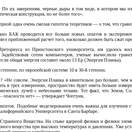
. По их заверениям, черные дыры в том виде, в котором мы и
тическая конструкция, но не более того».
ерной одна очень смелая гипотеза теоретиков — о том, что грав
ельно БАК проводится все больше новых опытов и экспериме
ывел приближенный расчет того, насколько должен быть сжат пр
реториуса из Принстонского университета, им удалось вос
 Задействовав сотни компьютеров, ученые вычислили грав
 если общая энергия составит около 13 Ep (Энергия Планка).
степени, по европейской системе 10 в 30-й степени.
ы? «Не совсем. Энергия Планка в квинтильон раз больше, чем
вать в трех измерениях, пространство будет иметь больше изме
мических лучей с небесными телами. Тот факт, что Земля, Со
е — опасности нет» — утверждает Чоптуик.
ультатов. Подобные моделирования очень важны для изучения 
Калифорнийского Университета в Санта-Барбаре.
 Странного Вещества. На стыке ядерной физики и физики элеме
ерного вещества при высоких температурах и давлениях. Уже уст
разной степенью устойчивости.