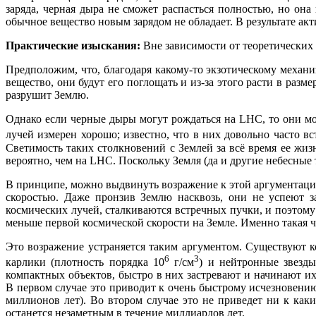
заряда, черная дыра не сможет распасться полностью, но она
обычное вещество новым зарядом не обладает. В результате акт
Практические изыскания:
Вне зависимости от теоретических
Предположим, что, благодаря какому-то экзотическому механи
вещество, они будут его поглощать и из-за этого расти в разм
разрушит Землю.
Однако если черные дыры могут рождаться на LHC, то они м
лучей измерен хорошо; известно, что в них довольно часто в
Светимость таких столкновений с Землей за всё время ее жи
вероятно, чем на LHC. Поскольку Земля (да и другие небесные 
В принципе, можно выдвинуть возражение к этой аргументации
скоростью. Даже пронзив Землю насквозь, они не успеют з
космических лучей, сталкиваются встречных пучки, и поэтому
меньше первой космической скорости на Земле. Именно такая ч
Это возражение устраняется таким аргументом. Существуют к
6
3
карлики (плотность порядка 10
г/см
) и нейтронные звезды
компактных объектов, быстро в них застревают и начинают их
В первом случае это приводит к очень быстрому исчезновени
миллионов лет). Во втором случае это не приведет ни к как
останется незаметным в течение миллиардов лет.