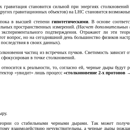
х гравитация становится сильной при энергиях столкновений 
других гравитационных объектов) на LHC становится возможным
я пока в высшей степени
гипотетическими
. В основе соответ
льных пространственных измерений.
(Насчет дополнительных
 экспериментального подтверждения. Отражают ли эти теор
от вопрос, но на сегодняшний день большинство физиков наст
 последствия в своих данных).
олкновения частиц из встречных пучков. Светимость зависит от
к сфокусирован в точке столкновений.
 относится к реальности, то, согласно ей, черные дыры будут
етектор «увидит» лишь процесс
«столконовение 2-х протонов
ыру.
еории со стабильными черными дырами. Так может получит
этому взаимодействию нечувствительны, а черные дыры рождаю