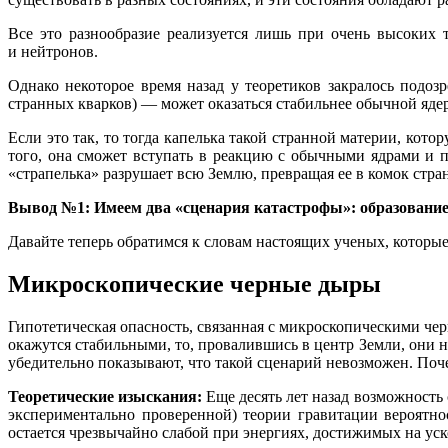
Все это разнообразие реализуется лишь при очень высоких 
и нейтронов.
Однако некоторое время назад у теоретиков закралось подоз
странных кварков) — может оказаться стабильнее обычной яде
Если это так, то тогда капелька такой странной материи, кото
того, она сможет вступать в реакцию с обычными ядрами и 
«страпелька» разрушает всю Землю, превращая ее в комок стра
Вывод №1: Имеем два «сценария катастрофы»: образовани
Давайте теперь обратимся к словам настоящих ученых, которые 
Микроскопические черные дыры
Гипотетическая опасность, связанная с микроскопическими че
окажутся стабильными, то, провалившись в центр Земли, они н
убедительно показывают, что такой сценарий невозможен. Поче
Теоретические изыскания:
Еще десять лет назад возможность 
экспериментально проверенной) теории гравитации вероятно
остается чрезвычайно слабой при энергиях, достижимых на уск