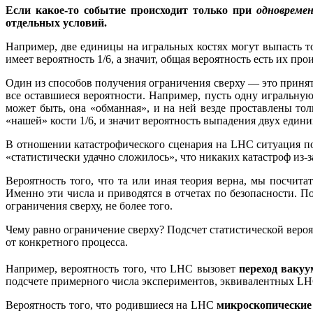
Если какое-то событие происходит только при
одновреме
отдельных условий.
Например, две единицы на игральных костях могут выпасть т
имеет вероятность 1/6, а значит, общая вероятность есть их прои
Один из способов получения ограничения сверху — это принять
все оставшиеся вероятности. Например, пусть одну игральную 
может быть, она «обманная», и на ней везде проставлены то
«нашей» кости 1/6, и значит вероятность выпадения двух еди
В отношении катастрофического сценария на LHC ситуация похо
«статистически удачно сложилось», что никаких катастроф из-
Вероятность того, что та или иная теория верна, мы посчита
Именно эти числа и приводятся в отчетах по безопасности. П
ограничения сверху, не более того.
Чему равно ограничение сверху? Подсчет статистической вероя
от конкретного процесса.
Например, вероятность того, что LHC вызовет
переход вакуу
подсчете примерного числа экспериментов, эквивалентных LHC
Вероятность того, что родившиеся на LHC
микроскопически