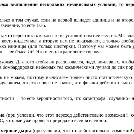
нном
выполнении нескольких независимых условий, то веро
олько в том случае, если на первой выпадет единица и на втор
зведение, то есть 1/36.
, что вероятность какого-то из условий нам неизвестна. Мы зна
кость кидаем мы, а вторую нам не показывают, а только сообщаю
лько единицы (или только шестерки). Поэтому мы можем быть 
ниц —
не более 1/6
. Это и есть ограничение сверху.
жая. Для того чтобы он реализовался, надо, во-первых, чтобы 
за бомбардировки небесных тел космическими лучами до сих пор
ть не можем, поэтому вычисляем только чисто статистическую ве
одчеркнем, что это вовсе не значит, что физики действительно
тности — то есть вероятности того, что катастрофа «случайно» н
ма
(при условии, что этот переход действительно возможен!), с
, которые уже провела природа во всей вселенной.
е черные дыры
(при условии, что это действительно возможно!