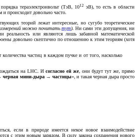
12
порядка тераэлектронвольт (ТэВ, 10
эВ), то есть в области
 и происходит довольно часто.
ствующих теорий лежат интересные, но сугубо теоретические
 измерений можно почитать
тут
).
Ни сами эти допущения, ни
ии реальность или являются лишь забавной математической
роены довольно скептично по отношению к этим теориям (хотя
 количества частиц в каждом пучке и от того, насколько
 рождаться на LHC. И
согласно ей же
, они будут тут же, прямо
 → черная мини-дыра → частицы
«, и такая черная дыра просто
ься, если в природе имеется некое новое взаимодействие
тся с этим новым зарядом. В силу закона сохранения нового