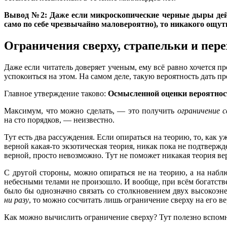
Вывод №2: Даже если микроскопические черные дыры дейст
само по себе чрезвычайно маловероятно), то никакого ощут
Ограничения сверху, страпельки и пере
Даже если читатель доверяет ученым, ему всё равно хочется п
успокоиться на этом. На самом деле, такую вероятность дать пр
Главное утверждение таково:
Осмысленной оценки вероятност
Максимум, что можно сделать, — это получить
ограничение с
на сто порядков, — неизвестно.
Тут есть два рассуждения. Если опираться на теорию, то, как
верной какая-то экзотическая теория, никак пока не подтверж
верной, просто невозможно. Тут не поможет никакая теория ве
С другой стороны, можно опираться не на теорию, а на набл
небесными телами не произошло. И вообще, при всём богатств
было бы однозначно связать со столкновением двух высокоэне
ни разу
, то можно сосчитать лишь ограничение сверху на его ве
Как можно вычислить ограничение сверху? Тут полезно вспомн