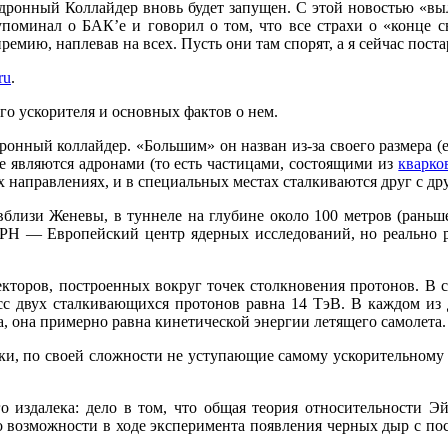
дронный Коллайдер вновь будет запущен. С этой новостью «вы
е упоминал о БАК’е и говорил о том, что все страхи о «конце
мию, наплевав на всех. Пусть они там спорят, а я сейчас поста
ru
.
го ускорителя и основных фактов о нем.
ронный коллайдер. «Большим» он назван из-за своего размера 
е являются адронами (то есть частицами, состоящими из
кварко
направлениях, и в специальных местах сталкиваются друг с др
лизи Женевы, в туннеле на глубине около 100 метров (раньше
РН — Европейский центр ядерных исследований, но реально р
кторов, построенных вокруг точек столкновения протонов. В 
масс двух сталкивающихся протонов равна 14 ТэВ. В каждом и
ка, она примерно равна кинетической энергии летящего самолета.
и, по своей сложности не уступающие самому ускорительному к
го издалека: дело в том, что общая теория относительности
о возможности в ходе эксперимента появления черных дыр с п