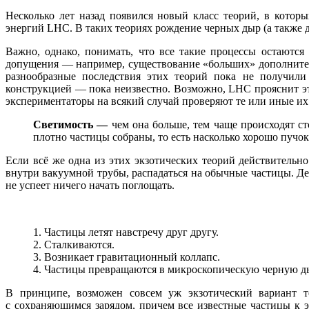
Несколько лет назад появился новый класс теорий, в которы
энергий LHC. В таких теориях рождение черных дыр (а также 
Важно, однако, понимать, что все такие процессы остаютс
допущения — например, существование «больших» дополните
разнообразные последствия этих теорий пока не получили
конструкцией — пока неизвестно. Возможно, LHC прояснит эт
экспериментаторы на всякий случай проверяют те или иные их
Светимость —
чем она больше, тем чаще происходят ст
плотно частицы собраны, то есть насколько хорошо пучо
Если всё же одна из этих экзотических теорий действительно
внутри вакуумной трубы, распадаться на обычные частицы. Д
не успеет ничего начать поглощать.
1. Частицы летят навстречу друг другу.
2. Сталкиваются.
3. Возникает гравитационный коллапс.
4. Частицы превращаются в микроскопическую черную д
В принципе, возможен совсем уж экзотический вариант т
с сохраняющимся зарядом, причем все известные частицы к 