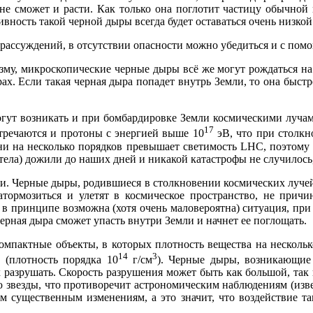
 не сможет и расти. Как только она поглотит частицу обычной
ивность такой черной дыры всегда будет оставаться очень низкой
 рассуждений, в отсутствии опасности можно убедиться и с по
зму, микроскопические черные дыры всё же могут рождаться на
ерах. Если такая черная дыра попадет внутрь Земли, то она быстр
огут возникать и при бомбардировке Земли космическими лучам
17
стречаются и протоны с энергией выше 10
эВ, что при столк
зни на несколько порядков превышает светимость LHC, поэтому
тела) дожили до наших дней и никакой катастрофы не случилось, 
. Черные дыры, родившиеся в столкновении космических лучей 
атормозиться и улетят в космическое пространство, не причи
 в принципе возможна (хотя очень маловероятна) ситуация, при 
ерная дыра сможет упасть внутри Земли и начнет ее поглощать.
омпактные объекты, в которых плотность вещества на несколь
14
3
 (плотность порядка 10
г/см
). Черные дыры, возникающие
 разрушать. Скорость разрушения может быть как большой, так 
ю звезды, что противоречит астрономическим наблюдениям (изве
им существенным изменениям, а это значит, что воздействие т