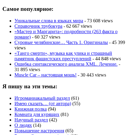
Самое популярное:
Уникальные слова в языках мира
- 73 608 views
Справочник трубокура
- 62 667 views
«Мастер и Маргарита»: подробности (263 факта о
романе)
- 60 327 views
Суровые челябинские… Часть 1. Оригиналы
- 45 399
views
«Танго смерти», музыка как улика и страшный
памятник фашистских преступлений
- 44 848 views
Ошибка синтаксического анализа XML. Лечение.
-
31 895 views
Muscle Car – настоящая мощь!
- 30 443 views
Я пишу на эти темы:
Игроманиакальный раздел
(61)
Имею сказать… (от автора)
(55)
Книжная полка
(94)
Комната для курящих
(81)
Научный раздел
(42)
О людях
(14)
Повышение настроения
(65)