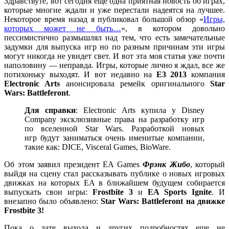
Здравствуте, вот сегодня еще одна приятная новость об играх,
которые многие ждали и уже перестали надеятся на лучшее.
Некоторое время назад я публиковал большой обзор «
Игры,
которых может не быть…
«, в котором довольно
пессимистично размышлял над тем, что есть замечательные
задумки для выпуска игр но по разным причинам эти игры
могут никогда не увидет свет. И вот эта моя статья уже почти
наполовину — неправда. Игры, которые лично я ждал, все же
потихоньку выходят. И вот недавно на
Е3 2013
компания
Electronic Arts
анонсировала ремейк оригинального
Star
Wars: Battleferont
.
Для справки
: Electronic Arts купила у Disney
Company эксклюзивные права на разработку игр
по вселенной Star Wars. Разработкой новых
игр будут заниматься очень именитые компании,
такие как: DICE, Visceral Games, BioWare.
Об этом заявил президент EA Games
Фрэнк Жибо
, который
выйдя на сцену стал рассказывать публике о новых игровых
движках на которых ЕА в ближайшем будущем собирается
выпускать свои игры:
Frostbite 3
и
EA Sports Ignite
. И
внезапно было объявлено:
Star Wars: Battleferont на движке
Frostbite 3!
Пока о дате выхода и других подробностях еще не