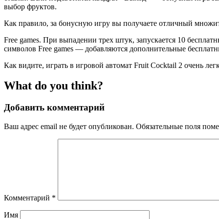
выбор фруктов.
Как правило, за бонусную игру вы получаете отличный множит
Free games. При выпадении трех штук, запускается 10 бесплат
символов Free games — добавляются дополнительные бесплатн
Как видите, играть в игровой автомат Fruit Cocktail 2 очень л
What do you think?
Добавить комментарий
Ваш адрес email не будет опубликован.
Обязательные поля пом
Комментарий
*
Имя