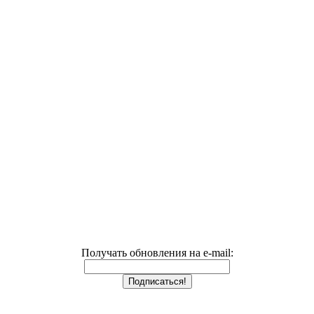
Получать обновления на e-mail: