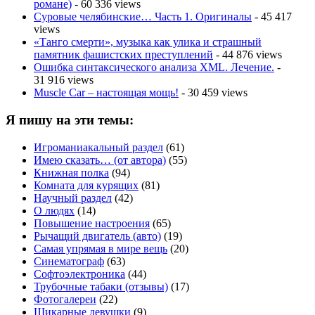
романе)
- 60 336 views
Суровые челябинские… Часть 1. Оригиналы
- 45 417
views
«Танго смерти», музыка как улика и страшный
памятник фашистских преступлений
- 44 876 views
Ошибка синтаксического анализа XML. Лечение.
-
31 916 views
Muscle Car – настоящая мощь!
- 30 459 views
Я пишу на эти темы:
Игроманиакальный раздел
(61)
Имею сказать… (от автора)
(55)
Книжная полка
(94)
Комната для курящих
(81)
Научный раздел
(42)
О людях
(14)
Повышение настроения
(65)
Рычащий двигатель (авто)
(19)
Самая упрямая в мире вещь
(20)
Синематограф
(63)
Софтоэлектроника
(44)
Трубочные табаки (отзывы)
(17)
Фотогалереи
(22)
Шикарные девушки
(9)