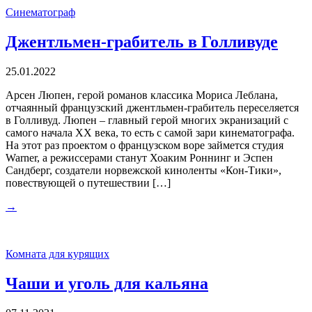
Синематограф
Джентльмен-грабитель в Голливуде
25.01.2022
Арсен Люпен, герой романов классика Мориса Леблана,
отчаянный французский джентльмен-грабитель переселяется
в Голливуд. Люпен – главный герой многих экранизаций с
самого начала ХХ века, то есть с самой зари кинематографа.
На этот раз проектом о французском воре займется студия
Warner, а режиссерами станут Хоаким Роннинг и Эспен
Сандберг, создатели норвежской киноленты «Кон-Тики»,
повествующей о путешествии […]
→
Комната для курящих
Чаши и уголь для кальяна