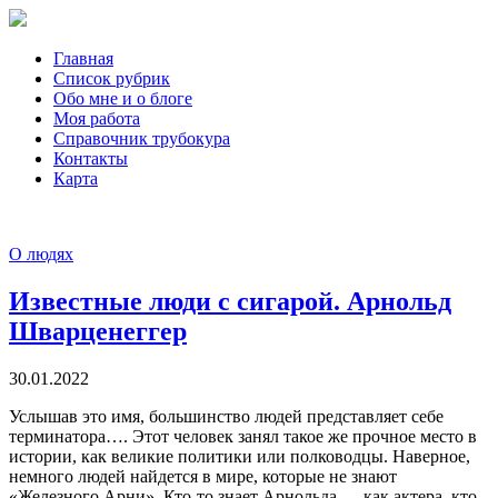
Главная
Список рубрик
Обо мне и о блоге
Моя работа
Справочник трубокура
Контакты
Карта
О людях
Известные люди с сигарой. Арнольд
Шварценеггер
30.01.2022
Услышав это имя, большинство людей представляет себе
терминатора…. Этот человек занял такое же прочное место в
истории, как великие политики или полководцы. Наверное,
немного людей найдется в мире, которые не знают
«Железного Арни». Кто-то знает Арнольда — как актера, кто-