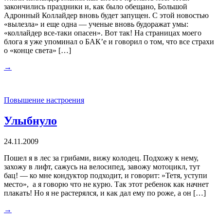
закончились праздники и, как было обещано, Большой
Адронный Коллайдер вновь будет запущен. С этой новостью
«вылезла» и еще одна — ученые вновь будоражат умы:
«коллайдер все-таки опасен». Вот так! На страницах моего
блога я уже упоминал о БАК’е и говорил о том, что все страхи
о «конце света» […]
→
Повышение настроения
Улыбнуло
24.11.2009
Пошел я в лес за грибами, вижу колодец. Подхожу к нему,
захожу в лифт, сажусь на велосипед, завожу мотоцикл, тут
бац! — ко мне кондуктор подходит, и говорит: »Тетя, уступи
место», а я говорю что не курю. Так этот ребенок как начнет
плакать! Но я не растерялся, и как дал ему по роже, а он […]
→