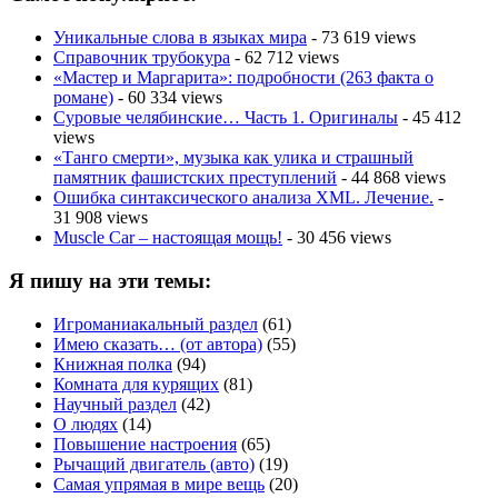
Уникальные слова в языках мира
- 73 619 views
Справочник трубокура
- 62 712 views
«Мастер и Маргарита»: подробности (263 факта о
романе)
- 60 334 views
Суровые челябинские… Часть 1. Оригиналы
- 45 412
views
«Танго смерти», музыка как улика и страшный
памятник фашистских преступлений
- 44 868 views
Ошибка синтаксического анализа XML. Лечение.
-
31 908 views
Muscle Car – настоящая мощь!
- 30 456 views
Я пишу на эти темы:
Игроманиакальный раздел
(61)
Имею сказать… (от автора)
(55)
Книжная полка
(94)
Комната для курящих
(81)
Научный раздел
(42)
О людях
(14)
Повышение настроения
(65)
Рычащий двигатель (авто)
(19)
Самая упрямая в мире вещь
(20)