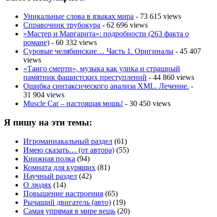
Уникальные слова в языках мира
- 73 615 views
Справочник трубокура
- 62 696 views
«Мастер и Маргарита»: подробности (263 факта о
романе)
- 60 332 views
Суровые челябинские… Часть 1. Оригиналы
- 45 407
views
«Танго смерти», музыка как улика и страшный
памятник фашистских преступлений
- 44 860 views
Ошибка синтаксического анализа XML. Лечение.
-
31 904 views
Muscle Car – настоящая мощь!
- 30 450 views
Я пишу на эти темы:
Игроманиакальный раздел
(61)
Имею сказать… (от автора)
(55)
Книжная полка
(94)
Комната для курящих
(81)
Научный раздел
(42)
О людях
(14)
Повышение настроения
(65)
Рычащий двигатель (авто)
(19)
Самая упрямая в мире вещь
(20)