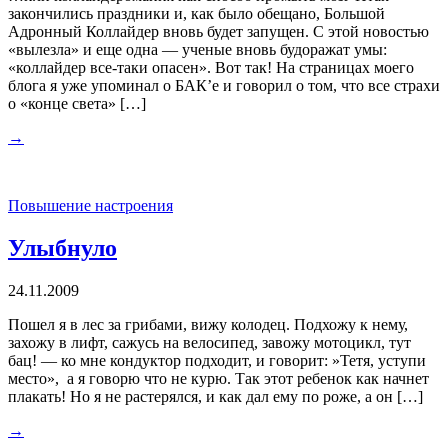
закончились праздники и, как было обещано, Большой
Адронный Коллайдер вновь будет запущен. С этой новостью
«вылезла» и еще одна — ученые вновь будоражат умы:
«коллайдер все-таки опасен». Вот так! На страницах моего
блога я уже упоминал о БАК’е и говорил о том, что все страхи
о «конце света» […]
→
Повышение настроения
Улыбнуло
24.11.2009
Пошел я в лес за грибами, вижу колодец. Подхожу к нему,
захожу в лифт, сажусь на велосипед, завожу мотоцикл, тут
бац! — ко мне кондуктор подходит, и говорит: »Тетя, уступи
место», а я говорю что не курю. Так этот ребенок как начнет
плакать! Но я не растерялся, и как дал ему по роже, а он […]
→