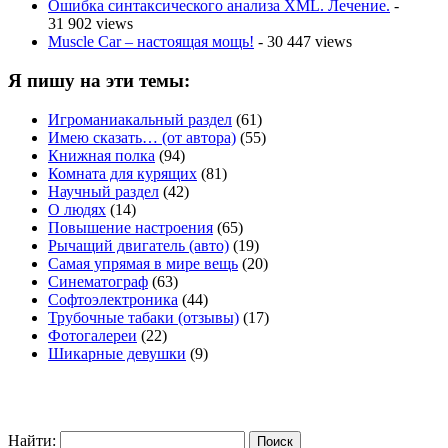
Ошибка синтаксического анализа XML. Лечение.
-
31 902 views
Muscle Car – настоящая мощь!
- 30 447 views
Я пишу на эти темы:
Игроманиакальный раздел
(61)
Имею сказать… (от автора)
(55)
Книжная полка
(94)
Комната для курящих
(81)
Научный раздел
(42)
О людях
(14)
Повышение настроения
(65)
Рычащий двигатель (авто)
(19)
Самая упрямая в мире вещь
(20)
Синематограф
(63)
Софтоэлектроника
(44)
Трубочные табаки (отзывы)
(17)
Фотогалереи
(22)
Шикарные девушки
(9)
Найти: