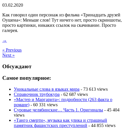
03.02.2020
Как говорил один персонаж из фильма «Тринадцать друзей
Оушена»: Меньше слов! Тут ничего нет, просто скриншоты,
просто картинки, никаких ссылок на скачивание. Просто
галерея.
→
« Previous
Next »
Обсуждают
Самое популярное:
Уникальные слова в языках мира
- 73 613 views
Справочник трубокура
- 62 687 views
«Мастер и Маргарита»: подробности (263 факта о
романе)
- 60 331 views
Суровые челябинские… Часть 1. Оригиналы
- 45 404
views
«Танго смерти», музыка как улика и страшный
памятник фашистских преступлений
- 44 855 views