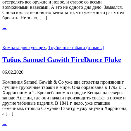
отстрелять все оружие и новое, и старое со всеми
возможными навесами. А это не одного дня дело. Замаялся.
Снова взялся непонятно зачем за то, что уже много раз хотел
бросить. Не знаю, […]
→
Комната для курящих
,
Трубочные табаки (отзывы)
Табак Samuel Gawith FireDance Flake
06.02.2020
Компания Samuel Gawith & Co уже два столетия производит
лучшие трубочные табаки в мире. Она образована в 1792 г. Т.
Харрисоном и Т. Броклебанком в городке Кендал на северо-
западе Англии, где они начали производить снафф, а позже и
другие табачные изделия. В 1841 г. дело, уже ставшее
семейным, отошло Самуэлю Гавиту, мужу внучки Харрисона,
а […]
→