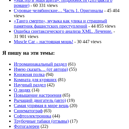
«Мастер и Маргарита»: подробности (263 факта о
романе)
- 60 331 views
Суровые челябинские… Часть 1. Оригиналы
- 45 404
views
«Танго смерти», музыка как улика и страшный
памятник фашистских преступлений
- 44 855 views
Ошибка синтаксического анализа XML. Лечение.
-
31 901 views
Muscle Car – настоящая мощь!
- 30 447 views
Я пишу на эти темы:
Игроманиакальный раздел
(61)
Имею сказать… (от автора)
(55)
Книжная полка
(94)
Комната для курящих
(81)
Научный раздел
(42)
О людях
(14)
Повышение настроения
(65)
Рычащий двигатель (авто)
(19)
Самая упрямая в мире вещь
(20)
Синематограф
(63)
Софтоэлектроника
(44)
Трубочные табаки (отзывы)
(17)
Фотогалереи
(22)