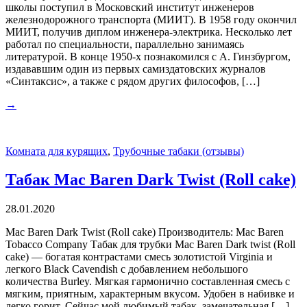
школы поступил в Московский институт инженеров
железнодорожного транспорта (МИИТ). В 1958 году окончил
МИИТ, получив диплом инженера-электрика. Несколько лет
работал по специальности, параллельно занимаясь
литературой. В конце 1950-х познакомился с А. Гинзбургом,
издававшим один из первых самиздатовских журналов
«Синтаксис», а также с рядом других философов, […]
→
Комната для курящих
,
Трубочные табаки (отзывы)
Табак Mac Baren Dark Twist (Roll cake)
28.01.2020
Mac Baren Dark Twist (Roll cake) Производитель: Mac Baren
Tobacco Company Табак для трубки Mac Baren Dark twist (Roll
cake) — богатая контрастами смесь золотистой Virginia и
легкого Black Cavendish с добавлением небольшого
количества Burley. Мягкая гармонично составленная смесь с
мягким, приятным, характерным вкусом. Удобен в набивке и
легко горит. Сейчас мой любимый табак, замечательная […]