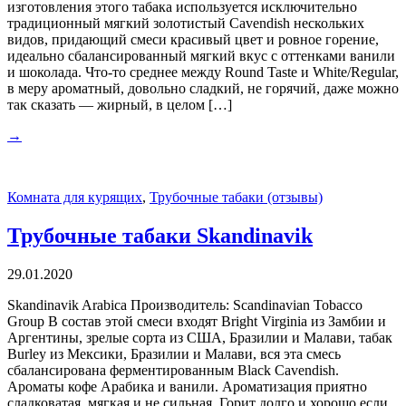
изготовления этого табака используется исключительно
традиционный мягкий золотистый Cavendish нескольких
видов, придающий смеси красивый цвет и ровное горение,
идеально сбалансированный мягкий вкус с оттенками ванили
и шоколада. Что-то среднее между Round Taste и White/Regular,
в меру ароматный, довольно сладкий, не горячий, даже можно
так сказать — жирный, в целом […]
→
Комната для курящих
,
Трубочные табаки (отзывы)
Трубочные табаки Skandinavik
29.01.2020
Skandinavik Arabica Производитель: Scandinavian Tobacco
Group В состав этой смеси входят Bright Virginia из Замбии и
Аргентины, зрелые сорта из США, Бразилии и Малави, табак
Burley из Мексики, Бразилии и Малави, вся эта смесь
сбалансирована ферментированным Black Cavendish.
Ароматы кофе Арабика и ванили. Ароматизация приятно
сладковатая, мягкая и не сильная. Горит долго и хорошо если