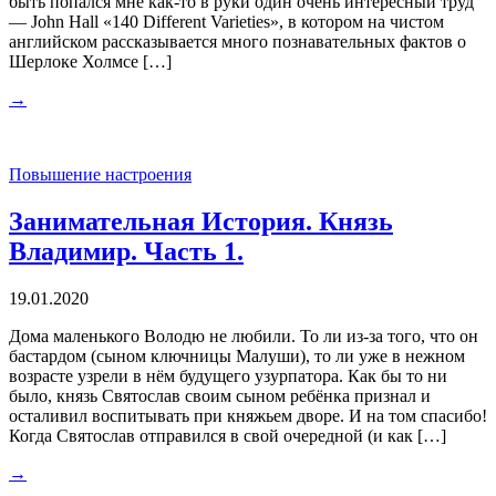
быть попался мне как-то в руки один очень интересный труд
— John Hall «140 Different Varieties», в котором на чистом
английском рассказывается много познавательных фактов о
Шерлоке Холмсе […]
→
Повышение настроения
Занимательная История. Князь
Владимир. Часть 1.
19.01.2020
Дома маленького Володю не любили. То ли из-за того, что он
бастардом (сыном ключницы Малуши), то ли уже в нежном
возрасте узрели в нём будущего узурпатора. Как бы то ни
было, князь Святослав своим сыном ребёнка признал и
осталивил воспитывать при княжьем дворе. И на том спасибо!
Когда Святослав отправился в свой очередной (и как […]
→