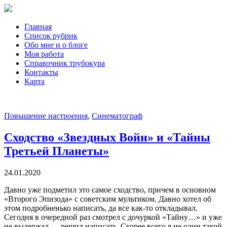
Главная
Список рубрик
Обо мне и о блоге
Моя работа
Справочник трубокура
Контакты
Карта
Повышение настроения
,
Синематограф
Сходство «Звездных Войн» и «Тайны
Третьей Планеты»
24.01.2020
Давно уже подметил это самое сходство, причем в основном
«Второго Эпизода» с советским мультиком. Давно хотел об
этом подробненько написать, да все как-то откладывал.
Сегодня в очередной раз смотрел с дочуркой «Тайну…» и уже
не выдержал — решил написать. Скорее всего я не один такой