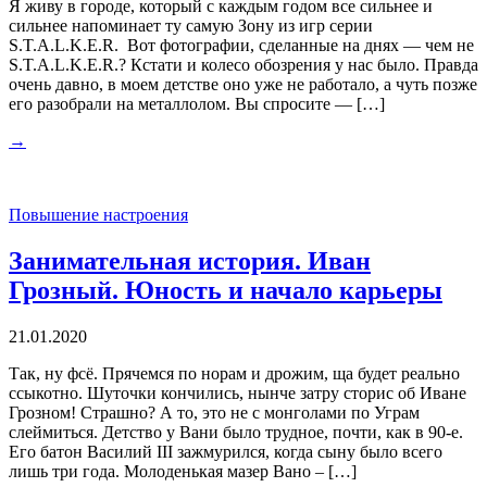
Я живу в городе, который с каждым годом все сильнее и
сильнее напоминает ту самую Зону из игр серии
S.T.A.L.K.E.R. Вот фотографии, сделанные на днях — чем не
S.T.A.L.K.E.R.? Кстати и колесо обозрения у нас было. Правда
очень давно, в моем детстве оно уже не работало, а чуть позже
его разобрали на металлолом. Вы спросите — […]
→
Повышение настроения
Занимательная история. Иван
Грозный. Юность и начало карьеры
21.01.2020
Так, ну фсё. Прячемся по норам и дрожим, ща будет реально
ссыкотно. Шуточки кончились, нынче затру сторис об Иване
Грозном! Страшно? А то, это не с монголами по Уграм
слеймиться. Детство у Вани было трудное, почти, как в 90-е.
Его батон Василий III зажмурился, когда сыну было всего
лишь три года. Молоденькая мазер Вано – […]