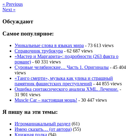
« Previous
Next »
Обсуждают
Самое популярное:
Уникальные слова в языках мира
- 73 613 views
Справочник трубокура
- 62 687 views
«Мастер и Маргарита»: подробности (263 факта о
романе)
- 60 331 views
Суровые челябинские… Часть 1. Оригиналы
- 45 404
views
«Танго смерти», музыка как улика и страшный
памятник фашистских преступлений
- 44 855 views
Ошибка синтаксического анализа XML. Лечение.
-
31 901 views
Muscle Car – настоящая мощь!
- 30 447 views
Я пишу на эти темы:
Игроманиакальный раздел
(61)
Имею сказать… (от автора)
(55)
Книжная полка
(94)