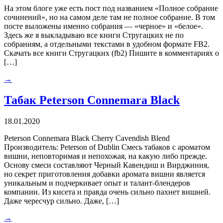
На этом блоге уже есть пост под названием «Полное собрание
сочинений», но на самом деле там не полное собрание. В том
посте выложены именно собрания — «черное» и «белое».
Здесь же я выкладываю все книги Стругацких не по
собраниям, а отдельными текстами в удобном формате FB2.
Скачать все книги Стругацких (fb2) Пишите в комментариях о
[…]
→
Табак Peterson Connemara Black
18.01.2020
Peterson Connemara Black Cherry Cavendish Blend
Производитель: Peterson of Dublin Смесь табаков с ароматом
вишни, неповторимая и непохожая, на какую либо прежде.
Основу смеси составляют Черный Кавендиш и Вирджиния,
но секрет приготовления добавки аромата вишни является
уникальным и подчеркивает опыт и талант-блендеров
компании. Из кисета и правда очень сильно пахнет вишней.
Даже чересчур сильно. Даже, […]
→