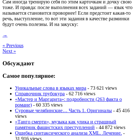
Сам иногда тренирую себя по этим карточкам и дочку свою
тоже. И правда: после выполнения всех заданий — язык что
называется становится проворнее! Если предстоит какая-то
речь, выступление, то вот эти задания в качестве разминки
будут очень полезны. И на закуску:
→
« Previous
Next »
Обсуждают
Самое популярное:
Уникальные слова в языках мира
- 73 621 views
Справочник трубокура
- 62 716 views
«Мастер и Маргарита»: подробности (263 факта о
романе)
- 60 335 views
Суровые челябинские… Часть 1. Оригиналы
- 45 416
views
«Танго смерти», музыка как улика и страшный
памятник фашистских преступлений
- 44 872 views
Ошибка синтаксического анализа XML. Лечение.
-
31 916 views