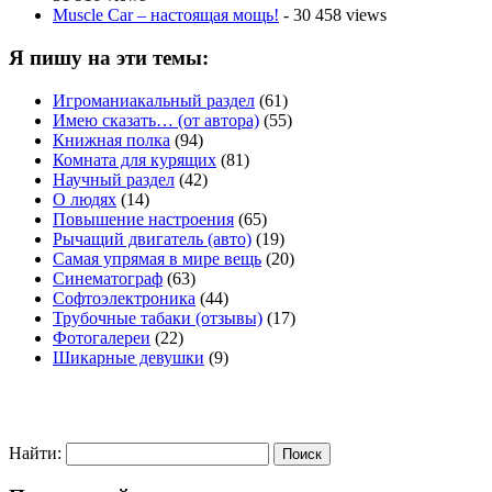
Muscle Car – настоящая мощь!
- 30 458 views
Я пишу на эти темы:
Игроманиакальный раздел
(61)
Имею сказать… (от автора)
(55)
Книжная полка
(94)
Комната для курящих
(81)
Научный раздел
(42)
О людях
(14)
Повышение настроения
(65)
Рычащий двигатель (авто)
(19)
Самая упрямая в мире вещь
(20)
Синематограф
(63)
Софтоэлектроника
(44)
Трубочные табаки (отзывы)
(17)
Фотогалереи
(22)
Шикарные девушки
(9)
Найти: