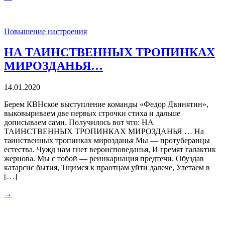
Повышение настроения
НА ТАИНСТВЕННЫХ ТРОПИНКАХ
МИРОЗДАНЬЯ…
14.01.2020
Берем КВНское выступление команды «Федор Двинятин»,
выковыриваем две первых строчки стиха и дальше
дописываем сами. Получилось вот что: НА
ТАИНСТВЕННЫХ ТРОПИНКАХ МИРОЗДАНЬЯ … На
таинственных тропинках мирозданья Мы — протуберанцы
естества. Чужд нам гнет вероисповеданья, И гремят галактик
жернова. Мы с тобой — реинкарнация предтечи. Обуздав
катарсис бытия, Тщимся к праотцам уйти далече, Улетаем в
[…]
→