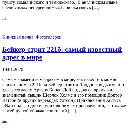
пушту, сомалийского и тамильского. В английском языке
среди самых непереводимых слов оказались […]
→
Книжная полка
,
Фотогалереи
Бейкер-стрит 221б: самый известный
адрес в мире
19.01.2020
Самым знаменитым адресом в мире, как известно, можно
считать номер 221b на Бейкер-стрит в Лондоне, ведь именно
здесь, согласно Артуру Конан Дойлю, долгое время жил
знаменитый сыщик Шерлок Холмс и его помощник Доктор
Ватсон (в других переводах Уотсон). Приключения Холмса
иВатсона — одно из моих любимых произведений, к тому же
я всей душой обожаю советский […]
→