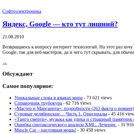
Софтоэлектроника
Яндекс, Google — кто тут лишний?
21.08.2010
Возвращаюсь к вопросу интернет технологий. На этот раз хочу 
Google, так для веб-мастеров, да и чего тут скрывать, для обы
→
Обсуждают
Самое популярное:
Уникальные слова в языках мира
- 73 621 views
Справочник трубокура
- 62 716 views
«Мастер и Маргарита»: подробности (263 факта о романе)
Суровые челябинские… Часть 1. Оригиналы
- 45 416 vie
«Танго смерти», музыка как улика и страшный памятник
Ошибка синтаксического анализа XML. Лечение.
- 31 916
Muscle Car – настоящая мощь!
- 30 458 views