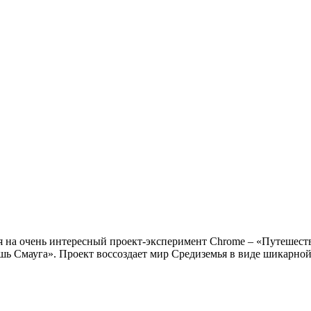
я на очень интересный проект-эксперимент Chrome – «Путешеств
шь Смауга». Проект воссоздает мир Средиземья в виде шикарно