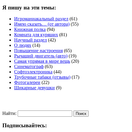
Я пишу на эти темы:
Игроманиакальный раздел
(61)
Имею сказать… (от автора)
(55)
Книжная полка
(94)
Комната для курящих
(81)
Научный раздел
(42)
О людях
(14)
Повышение настроения
(65)
Рычащий двигатель (авто)
(19)
Самая упрямая в мире вещь
(20)
Синематограф
(63)
Софтоэлектроника
(44)
Трубочные табаки (отзывы)
(17)
Фотогалереи
(22)
Шикарные девушки
(9)
Найти:
Подписывайтесь: