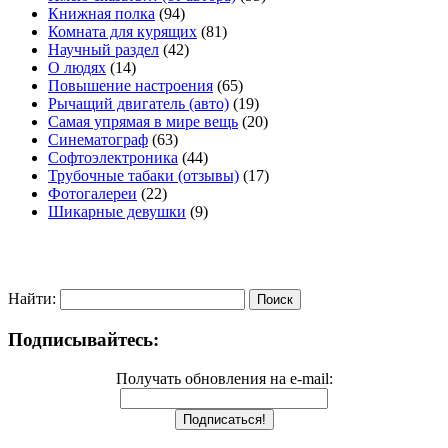
Книжная полка
(94)
Комната для курящих
(81)
Научный раздел
(42)
О людях
(14)
Повышение настроения
(65)
Рычащий двигатель (авто)
(19)
Самая упрямая в мире вещь
(20)
Синематограф
(63)
Софтоэлектроника
(44)
Трубочные табаки (отзывы)
(17)
Фотогалереи
(22)
Шикарные девушки
(9)
Найти:
Подписывайтесь:
Получать обновления на e-mail: