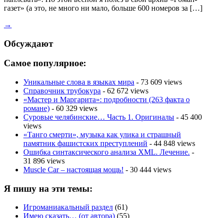
газет» (а это, не много ни мало, больше 600 номеров за […]
→
Обсуждают
Самое популярное:
Уникальные слова в языках мира
- 73 609 views
Справочник трубокура
- 62 672 views
«Мастер и Маргарита»: подробности (263 факта о
романе)
- 60 329 views
Суровые челябинские… Часть 1. Оригиналы
- 45 400
views
«Танго смерти», музыка как улика и страшный
памятник фашистских преступлений
- 44 848 views
Ошибка синтаксического анализа XML. Лечение.
-
31 896 views
Muscle Car – настоящая мощь!
- 30 444 views
Я пишу на эти темы:
Игроманиакальный раздел
(61)
Имею сказать… (от автора)
(55)