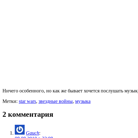
Ничего особенного, но как же бывает хочется послушать муз
Метки:
star wars
,
звездные войны
,
музыка
2 комментария
Gauch
: