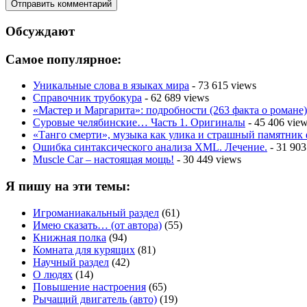
Обсуждают
Самое популярное:
Уникальные слова в языках мира
- 73 615 views
Справочник трубокура
- 62 689 views
«Мастер и Маргарита»: подробности (263 факта о романе)
Суровые челябинские… Часть 1. Оригиналы
- 45 406 vie
«Танго смерти», музыка как улика и страшный памятник
Ошибка синтаксического анализа XML. Лечение.
- 31 903
Muscle Car – настоящая мощь!
- 30 449 views
Я пишу на эти темы:
Игроманиакальный раздел
(61)
Имею сказать… (от автора)
(55)
Книжная полка
(94)
Комната для курящих
(81)
Научный раздел
(42)
О людях
(14)
Повышение настроения
(65)
Рычащий двигатель (авто)
(19)