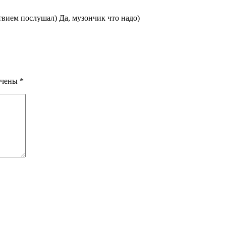
твием послушал) Да, музончик что надо)
ечены
*