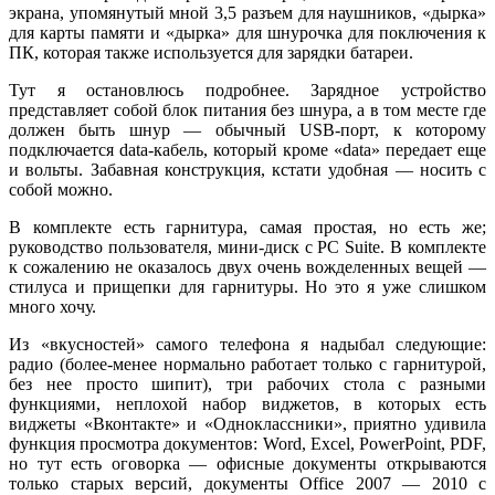
экрана, упомянутый мной 3,5 разъем для наушников, «дырка»
для карты памяти и «дырка» для шнурочка для поключения к
ПК, которая также используется для зарядки батареи.
Тут я остановлюсь подробнее. Зарядное устройство
представляет собой блок питания без шнура, а в том месте где
должен быть шнур — обычный USB-порт, к которому
подключается data-кабель, который кроме «data» передает еще
и вольты. Забавная конструкция, кстати удобная — носить с
собой можно.
В комплекте есть гарнитура, самая простая, но есть же;
руководство пользователя, мини-диск с PC Suite. В комплекте
к сожалению не оказалось двух очень вожделенных вещей —
стилуса и прищепки для гарнитуры. Но это я уже слишком
много хочу.
Из «вкусностей» самого телефона я надыбал следующие:
радио (более-менее нормально работает только с гарнитурой,
без нее просто шипит), три рабочих стола с разными
функциями, неплохой набор виджетов, в которых есть
виджеты «Вконтакте» и «Одноклассники», приятно удивила
функция просмотра документов: Word, Excel, PowerPoint, PDF,
но тут есть оговорка — офисные документы открываются
только старых версий, документы Office 2007 — 2010 с