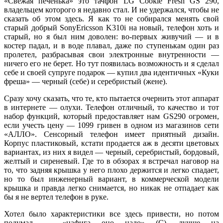
«Свежая печенька» это тачфон LG Cookie Fresh GS 290,
владельцем которого я недавно стал. И не удержался, чтобы не
сказать об этом здесь. Я как то не собирался менять свой
старый добрый SonyEricsson K310i на новый, телефон хоть и
старый, но я был ним доволен: во-первых живучий — и в
костер падал, и в воде плавал, даже по ступенькам один раз
пролетел, разбрасывая свои электронные внутренности —
ничего его не берет. Но тут появилась возможность и я сделал
себе и своей супруге подарок — купил два идентичных «Куки
фреша» — черный (себе) и серебристый (жене).
Сразу хочу сказать, что те, кто пытается очернить этот аппарат
в интернете — олухи. Телефон отличный, то качество и тот
набор функций, который предоставляет нам GS290 огромен,
если учесть цену — 1099 гривен в одном из магазинов сети
«АЛЛО». Сенсорный телефон имеет приятный дизайн.
Корпус пластиковый, кстати продается аж в десяти цветовых
вариантах, из них я видел — черный, серебристый, бордовый,
желтый и сиреневый. Где то в обзорах я встречал наговор на
то, что задняя крышка у него плохо держится и легко спадает,
но то был инженерный вариант, в коммерческой модели
крышка и правда легко снимается, но никак не отпадает как
бы я не вертел телефон в руке.
Хотел было характеристики все здесь привести, но потом
подумал — «нафига оно надо» (С), лучше на