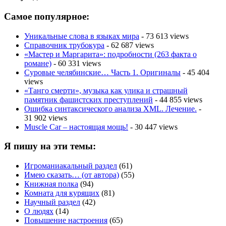
Самое популярное:
Уникальные слова в языках мира
- 73 613 views
Справочник трубокура
- 62 687 views
«Мастер и Маргарита»: подробности (263 факта о
романе)
- 60 331 views
Суровые челябинские… Часть 1. Оригиналы
- 45 404
views
«Танго смерти», музыка как улика и страшный
памятник фашистских преступлений
- 44 855 views
Ошибка синтаксического анализа XML. Лечение.
-
31 902 views
Muscle Car – настоящая мощь!
- 30 447 views
Я пишу на эти темы:
Игроманиакальный раздел
(61)
Имею сказать… (от автора)
(55)
Книжная полка
(94)
Комната для курящих
(81)
Научный раздел
(42)
О людях
(14)
Повышение настроения
(65)