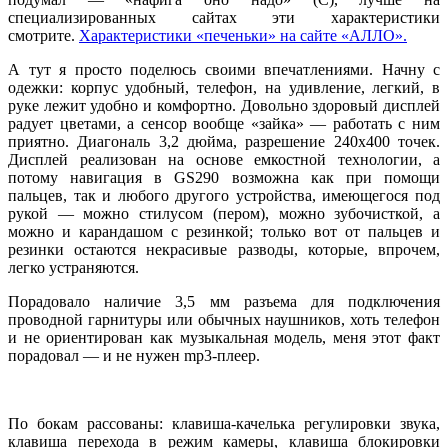
специализированных сайтах эти характеристики
смотрите.
Характеристики «печеньки» на сайте «АЛЛО».
А тут я просто поделюсь своими впечатлениями. Начну с
одежки: корпус удобный, телефон, на удивление, легкий, в
руке лежит удобно и комфортно. Довольно здоровый дисплей
радует цветами, а сенсор вообще «зайка» — работать с ним
приятно. Диагональ 3,2 дюйма, разрешение 240х400 точек.
Дисплей реализован на основе емкостной технологии, а
потому навигация в GS290 возможна как при помощи
пальцев, так и любого другого устройства, имеющегося под
рукой — можно стилусом (пером), можно зубочисткой, а
можно и карандашом с резинкой; только вот от пальцев и
резинки остаются некрасивые разводы, которые, впрочем,
легко устраняются.
Порадовало наличие 3,5 мм разъема для подключения
проводной гарнитуры или обычных наушников, хоть телефон
и не ориентирован как музыкальная модель, меня этот факт
порадовал — и не нужен mp3-плеер.
По бокам рассованы: клавиша-качелька регулировки звука,
клавиша перехода в режим камеры, клавиша блокировки