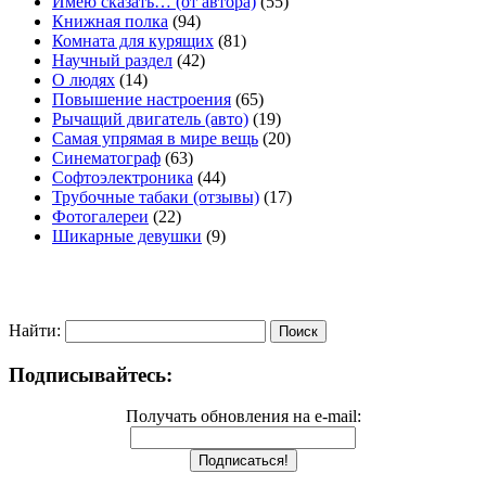
Имею сказать… (от автора)
(55)
Книжная полка
(94)
Комната для курящих
(81)
Научный раздел
(42)
О людях
(14)
Повышение настроения
(65)
Рычащий двигатель (авто)
(19)
Самая упрямая в мире вещь
(20)
Синематограф
(63)
Софтоэлектроника
(44)
Трубочные табаки (отзывы)
(17)
Фотогалереи
(22)
Шикарные девушки
(9)
Найти:
Подписывайтесь:
Получать обновления на e-mail: