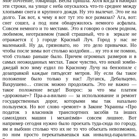
Мое почтение, товарищи. Весна пришла. Хотя когда я набирал
эти строки, на улице с неба опускалось что-то среднее между
хлопьями снега и крупного дождя. Ну это вылечат. Это не на
долго. Так вот, к чему я вот тут это все размазал? Ага, вот:
снег сошел, а под ним обнаружилось немного асфальта.
Совсем немного и то местами. Это я говорю о своем родном,
любимом, неотразимом (такой страшный, что в зеркале не
отражается :( ) городе Красный Луч. Город у нас не
маленький. Ну да, грязновато, но это дело привычки. Но
чтобы после зимы вот столько колдобин… ну это я не помню,
чтоб столько раньше было. Причем огромных размеров и в
самых неожиданных местах.
Такое чувство, что некий зомби-
джедай всю зиму ездил по Красному Лучу на бензопиле с
дозаправкой каждые пятьдесят метров. Ну если бы такое
положение было только у нас! Луганск, Дебальцево,
Вахрушево… список можно продолжать. Это не важно —
такое положение везде! Вопрос: за что мы платим
«дорожные»? Пра-а-а-вильно — за использование и ремонт
государственных дорог, которыми мы так нахально
пользуемся. Но вот слово «ремонт» в Законе Украины «Про
податок з власників транспортних засобів та інших
самохідних машин і механізмів» совсем лишнее. Вот
например сегодня нужно было проехать туда-сюда по городу,
ям и выбоин столько что их не то что объехать невозможно,
по ним просто перекатываешься как инвалид-паралитик.