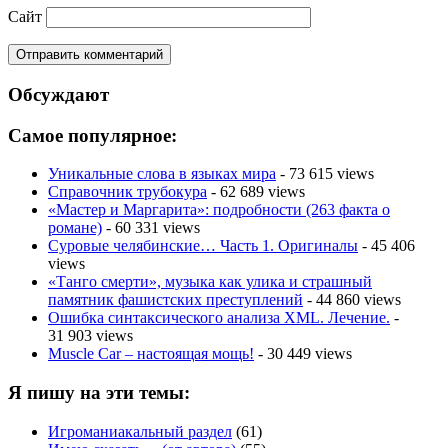
Сайт
Обсуждают
Самое популярное:
Уникальные слова в языках мира
- 73 615 views
Справочник трубокура
- 62 689 views
«Мастер и Маргарита»: подробности (263 факта о
романе)
- 60 331 views
Суровые челябинские… Часть 1. Оригиналы
- 45 406
views
«Танго смерти», музыка как улика и страшный
памятник фашистских преступлений
- 44 860 views
Ошибка синтаксического анализа XML. Лечение.
-
31 903 views
Muscle Car – настоящая мощь!
- 30 449 views
Я пишу на эти темы:
Игроманиакальный раздел
(61)