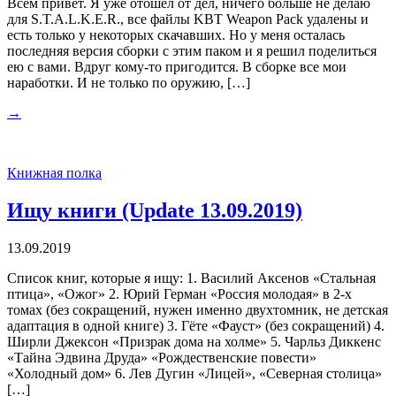
Всем привет. Я уже отошел от дел, ничего больше не делаю
для S.T.A.L.K.E.R., все файлы KBT Weapon Pack удалены и
есть только у некоторых скачавших. Но у меня осталась
последняя версия сборки с этим паком и я решил поделиться
ею с вами. Вдруг кому-то пригодится. В сборке все мои
наработки. И не только по оружию, […]
→
Книжная полка
Ищу книги (Update 13.09.2019)
13.09.2019
Список книг, которые я ищу: 1. Василий Аксенов «Стальная
птица», «Ожог» 2. Юрий Герман «Россия молодая» в 2-х
томах (без сокращений, нужен именно двухтомник, не детская
адаптация в одной книге) 3. Гёте «Фауст» (без сокращений) 4.
Ширли Джексон «Призрак дома на холме» 5. Чарльз Диккенс
«Тайна Эдвина Друда» «Рождественские повести»
«Холодный дом» 6. Лев Дугин «Лицей», «Северная столица»
[…]