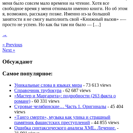
меня было совсем мало времени на чтение. Хотя все
свободное время у меня отнимали именно книги. Но об этом
я, возможно, расскажу позже. Именно из-за большой
занятости я не смогу выполнить свой «Книжный вызов» -—
просто не успею. Но как бы там ни было — […]
→
« Previous
Next »
Обсуждают
Самое популярное:
Уникальные слова в языках мира
- 73 613 views
Справочник трубокура
- 62 687 views
«Мастер и Маргарита»: подробности (263 факта о
романе)
- 60 331 views
Суровые челябинские… Часть 1. Оригиналы
- 45 404
views
«Танго смерти», музыка как улика и страшный
памятник фашистских преступлений
- 44 855 views
Ошибка синтаксического анализа XML. Лечение.
-