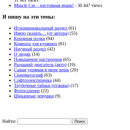
31 901 views
Muscle Car – настоящая мощь!
- 30 447 views
Я пишу на эти темы:
Игроманиакальный раздел
(61)
Имею сказать… (от автора)
(55)
Книжная полка
(94)
Комната для курящих
(81)
Научный раздел
(42)
О людях
(14)
Повышение настроения
(65)
Рычащий двигатель (авто)
(19)
Самая упрямая в мире вещь
(20)
Синематограф
(63)
Софтоэлектроника
(44)
Трубочные табаки (отзывы)
(17)
Фотогалереи
(22)
Шикарные девушки
(9)
Найти: