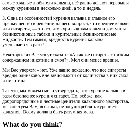
самые заядлые любители кальяна, всё равно делают перерывы
между курением в несколько дней, а то и недель.
3. Одна из особенностей курения кальяна и главное его
преимущество в решении нашего вопроса, что вреднее кальян
или сигареты, — это то, что курильщикам кальяна доступны
безникотиновые табаки и курительные безникотиновые
жидкости. Тем самым, вредность курения кальяна
уменьшается в разы!
Некоторые из Вас могут сказать: «А как же сигареты с низким
содержанием никотина и смол?». Мол они менее вредны.
Мы Вас уверяем – нет. Уже давно доказано, что все сигареты
вредны одинаково, вне зависимости от количества в них смол
и никотина.
Так что, мы можем смело утверждать, что курение кальяна в
разы безопаснее курения сигарет. Но, всё же, как
добропорядочные и честные ценители кальянного мастерства,
мы советуем Вам, всё-таки, не злоупотреблять курением
кальянов. Всему должна быть разумная мера.
What do you think?