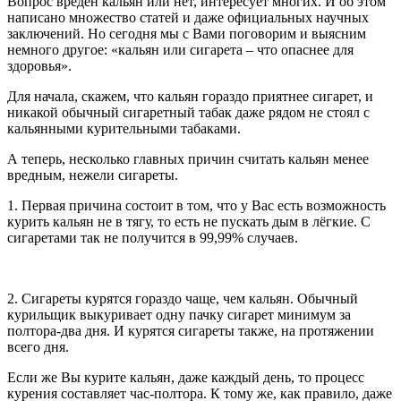
Вопрос вреден кальян или нет, интересует многих. И об этом
написано множество статей и даже официальных научных
заключений. Но сегодня мы с Вами поговорим и выясним
немного другое: «кальян или сигарета – что опаснее для
здоровья».
Для начала, скажем, что кальян гораздо приятнее сигарет, и
никакой обычный сигаретный табак даже рядом не стоял с
кальянными курительными табаками.
А теперь, несколько главных причин считать кальян менее
вредным, нежели сигареты.
1. Первая причина состоит в том, что у Вас есть возможность
курить кальян не в тягу, то есть не пускать дым в лёгкие. С
сигаретами так не получится в 99,99% случаев.
2. Сигареты курятся гораздо чаще, чем кальян. Обычный
курильщик выкуривает одну пачку сигарет минимум за
полтора-два дня. И курятся сигареты также, на протяжении
всего дня.
Если же Вы курите кальян, даже каждый день, то процесс
курения составляет час-полтора. К тому же, как правило, даже