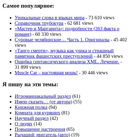
Самое популярное:
Уникальные слова в языках мира
- 73 610 views
Справочник трубокура
- 62 681 views
«Мастер и Маргарита»: подробности (263 факта о
романе)
- 60 330 views
Суровые челябинские… Часть 1. Оригиналы
- 45 402
views
«Танго смерти», музыка как улика и страшный
памятник фашистских преступлений
- 44 850 views
Ошибка синтаксического анализа XML. Лечение.
-
31 899 views
Muscle Car – настоящая мощь!
- 30 446 views
Я пишу на эти темы:
Игроманиакальный раздел
(61)
Имею сказать… (от автора)
(55)
Книжная полка
(94)
Комната для курящих
(81)
Научный раздел
(42)
О людях
(14)
Повышение настроения
(65)
Рычащий двигатель (авто)
(19)