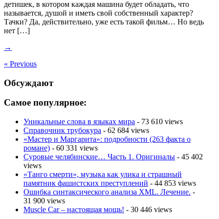
детишек, в котором каждая машина будет обладать, что
называется, душой и иметь свой собственный характер?
Тачки? Да, действительно, уже есть такой фильм… Но ведь
нет […]
→
« Previous
Обсуждают
Самое популярное:
Уникальные слова в языках мира
- 73 610 views
Справочник трубокура
- 62 684 views
«Мастер и Маргарита»: подробности (263 факта о
романе)
- 60 331 views
Суровые челябинские… Часть 1. Оригиналы
- 45 402
views
«Танго смерти», музыка как улика и страшный
памятник фашистских преступлений
- 44 853 views
Ошибка синтаксического анализа XML. Лечение.
-
31 900 views
Muscle Car – настоящая мощь!
- 30 446 views