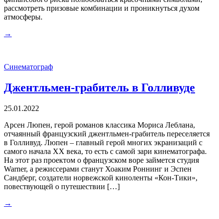
рассмотреть призовые комбинации и проникнуться духом
атмосферы.
→
Синематограф
Джентльмен-грабитель в Голливуде
25.01.2022
Арсен Люпен, герой романов классика Мориса Леблана,
отчаянный французский джентльмен-грабитель переселяется
в Голливуд. Люпен – главный герой многих экранизаций с
самого начала ХХ века, то есть с самой зари кинематографа.
На этот раз проектом о французском воре займется студия
Warner, а режиссерами станут Хоаким Роннинг и Эспен
Сандберг, создатели норвежской киноленты «Кон-Тики»,
повествующей о путешествии […]
→