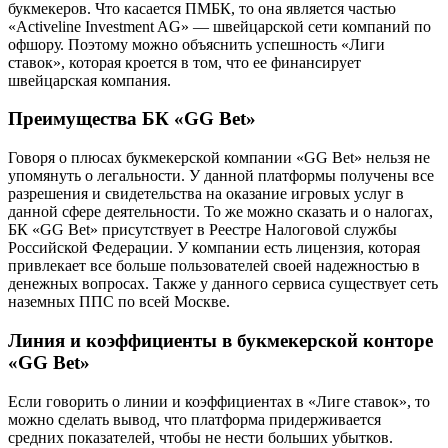
букмекеров. Что касается ПМБК, то она является частью
«Activeline Investment AG» — швейцарской сети компаний по
офшору. Поэтому можно объяснить успешность «Лиги
ставок», которая кроется в том, что ее финансирует
швейцарская компания.
Преимущества БК «GG Bet»
Говоря о плюсах букмекерской компании «GG Bet» нельзя не
упомянуть о легальности. У данной платформы получены все
разрешения и свидетельства на оказание игровых услуг в
данной сфере деятельности. То же можно сказать и о налогах,
БК «GG Bet» присутствует в Реестре Налоговой службы
Российской Федерации. У компании есть лицензия, которая
привлекает все больше пользователей своей надежностью в
денежных вопросах. Также у данного сервиса существует сеть
наземных ППС по всей Москве.
Линия и коэффициенты в букмекерской конторе
«GG Bet»
Если говорить о линии и коэффициентах в «Лиге ставок», то
можно сделать вывод, что платформа придерживается
средних показателей, чтобы не нести больших убытков.