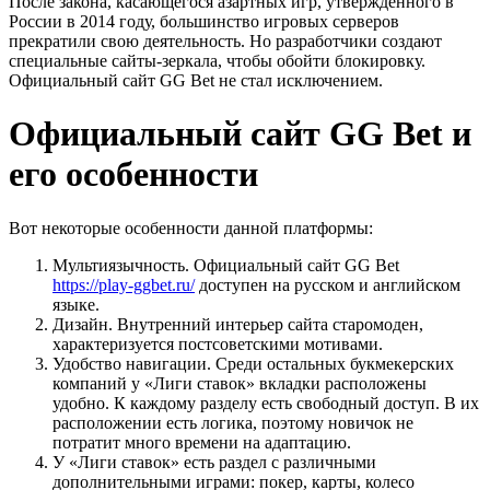
После закона, касающегося азартных игр, утвержденного в
России в 2014 году, большинство игровых серверов
прекратили свою деятельность. Но разработчики создают
специальные сайты-зеркала, чтобы обойти блокировку.
Официальный сайт GG Bet не стал исключением.
Официальный сайт GG Bet и
его особенности
Вот некоторые особенности данной платформы:
Мультиязычность. Официальный сайт GG Bet
https://play-ggbet.ru/
доступен на русском и английском
языке.
Дизайн. Внутренний интерьер сайта старомоден,
характеризуется постсоветскими мотивами.
Удобство навигации. Среди остальных букмекерских
компаний у «Лиги ставок» вкладки расположены
удобно. К каждому разделу есть свободный доступ. В их
расположении есть логика, поэтому новичок не
потратит много времени на адаптацию.
У «Лиги ставок» есть раздел с различными
дополнительными играми: покер, карты, колесо