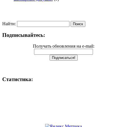
Найти:
Подписывайтесь:
Получать обновления на e-mail:
Статистика: