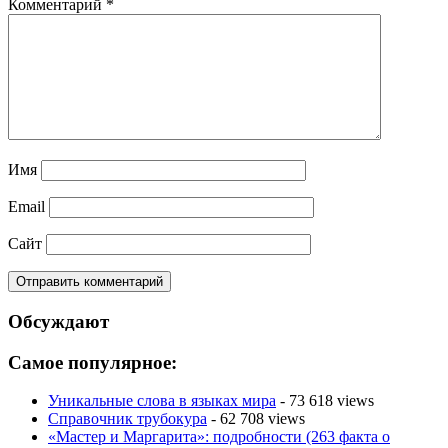
Комментарий
*
Имя
Email
Сайт
Обсуждают
Самое популярное:
Уникальные слова в языках мира
- 73 618 views
Справочник трубокура
- 62 708 views
«Мастер и Маргарита»: подробности (263 факта о