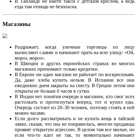
В Таиланде не найти такси с детским креслом, а ведь
езда там отнюдь не безопасна.
Магазины
Раздражает, когда уличные торговцы по лицу
вычисляют славян и начинают орать на всю улицу: «Ой,
мороз, мороз».
В Швеции и других европейских странах во многих
магазинах принимают только кредитки.
В Европе ни один магазин не работает по воскресеньям.
Да, даже хлеба купить нельзя. В Испании все они
ежедневно днем закрыты на сиесту. В Греции летом они
открыты не больше 6 часов в сутки.
В Индии нет понятия очереди в магазине, кто смог всех
растолкать и протиснуться вперед, тот и купил еды.
Очередь состоит из 20–30 человек, поэтому стоять в ней
можно часами.
Если долго рассматривать и не купить вещь в тайской
лавке, сказав, что она не понравилась, многие продавцы
проявят открытую агрессию. В целом там все милые, но
если что-то идет не так, то моментально начинают