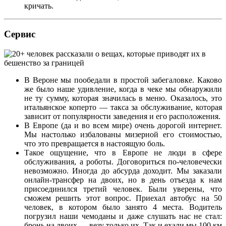
кричать.
Сервис
В Вероне мы пообедали в простой забегаловке. Каково
же было наше удивление, когда в чеке мы обнаружили
не ту сумму, которая значилась в меню. Оказалось, это
итальянское коперто — такса за обслуживание, которая
зависит от популярности заведения и его расположения.
В Европе (да и во всем мире) очень дорогой интернет.
Мы настолько избалованы мизерной его стоимостью,
что это превращается в настоящую боль.
Такое ощущение, что в Европе не люди в сфере
обслуживания, а роботы. Договориться по-человечески
невозможно. Иногда до абсурда доходит. Мы заказали
онлайн-трансфер на двоих, но в день отъезда к нам
присоединился третий человек. Были уверены, что
сможем решить этот вопрос. Приехал автобус на 50
человек, в котором было занято 4 места. Водитель
погрузил наши чемоданы и даже слушать нас не стал:
бронь на двоих — везу только их. Так и ехали мы 100 км