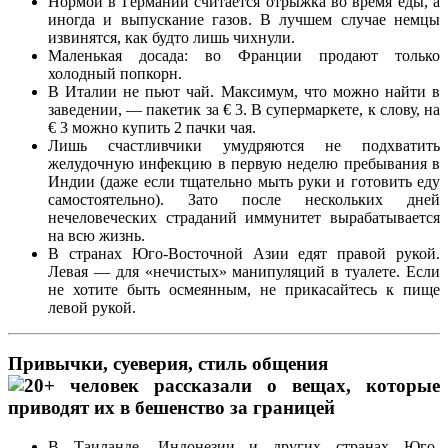
Нормой в Германии считается отрыжка во время еды, а
иногда и выпускание газов. В лучшем случае немцы
извинятся, как будто лишь чихнули.
Маленькая досада: во Франции продают только
холодный попкорн.
В Италии не пьют чай. Максимум, что можно найти в
заведении, — пакетик за € 3. В супермаркете, к слову, на
€ 3 можно купить 2 пачки чая.
Лишь счастливчики умудряются не подхватить
желудочную инфекцию в первую неделю пребывания в
Индии (даже если тщательно мыть руки и готовить еду
самостоятельно). Зато после нескольких дней
нечеловеческих страданий иммунитет вырабатывается
на всю жизнь.
В странах Юго-Восточной Азии едят правой рукой.
Левая — для «нечистых» манипуляций в туалете. Если
не хотите быть осмеянным, не прикасайтесь к пище
левой рукой.
Привычки, суеверия, стиль общения
В Таиланде, Индонезии и других странах Юго-