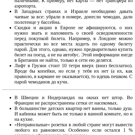
наличными. К примеру, нет карты — нет трансфера из
аэропорта.
В Западных странах и Израиле необходимо давать
чаевые за все: убрали в номере, донесли чемодан, дали
полотенце у бассейна.
Скидки и акции в Европе не афишируются, о них
нужно знать и напомнить о своей осведомленности
перед покупкой билета. Например, в Лондоне можно
практически во все места ходить по одному билету
парой. Для этого, однако, нужно предварительно купить
билет на поезд, а не на автобус. Этой информации нигде
в Британии не найти, только в сети ею делятся.
Лифт в Грузии стоит 10 тетри вверх (вниз бесплатно).
Вроде бы копейки, но если у тебя их нет (а их, как
правило, в кармане не оказывается), то идешь пешком. С
парой чемоданов до кучи.
В Швеции и Нидерландах на окнах нет штор. Во
Франции не распространены сетки от насекомых.
В большинстве датских квартир нет ванны, только душ.
И кабинка может быть не только в ванной комнате, но и
на кухне.
«Неправильные» розетки в любой стране могут вывести
любого из равновесия. Особенно если остался 1 %