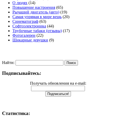
О людях
(14)
Повышение настроения
(65)
Рычащий двигатель (авто)
(19)
Самая упрямая в мире вещь
(20)
Синематограф
(63)
Софтоэлектроника
(44)
Трубочные табаки (отзывы)
(17)
Фотогалереи
(22)
Шикарные девушки
(9)
Найти:
Подписывайтесь:
Получать обновления на e-mail:
Статистика: