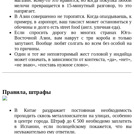
магазин. Кому-то это нравится, но когда покупка любой
мелочи превращается в 15-минутный разговор, то это
напрягает.
В Азии совершенно не торопятся. Когда опаздываешь, к
примеру, в аэропорт, ваш таксист может остановиться у
обочины и долго есть street food (англ. уличная еда).
Если спросить дорогу во многих странах Юго-
Восточной Азии, вам наврут с три короба и только
запутают. Вообще любят солгать во всем без особой на
то причины.
Один и тот же неповторимый жест головой у индийца
может означать, в зависимости от контекста, «да», «нет»,
«не знаю», «поставь нужное слово».
Правила, штрафы
В Китае раздражает постоянная необходимость
проходить сквозь металлоискатели на улицах, особенно
в центре города. Штраф до € 500 необходимо заплатить
в Испании, если полицейскому покажется, что вы
неуважительно ему ответили.