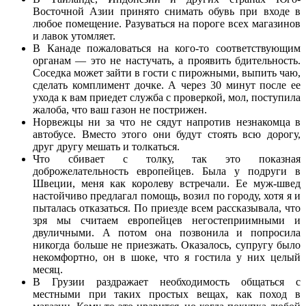
Восточной Азии принято снимать обувь при входе в
любое помещение. Разуваться на пороге всех магазинов
и лавок утомляет.
В Канаде пожаловаться на кого-то соответствующим
органам — это не настучать, а проявить бдительность.
Соседка может зайти в гости с пирожными, выпить чаю,
сделать комплимент дочке. А через 30 минут после ее
ухода к вам приедет служба с проверкой, мол, поступила
жалоба, что ваш газон не пострижен.
Норвежцы ни за что не сядут напротив незнакомца в
автобусе. Вместо этого они будут стоять всю дорогу,
друг другу мешать и толкаться.
Что сбивает с толку, так это показная
доброжелательность европейцев. Была у подруги в
Швеции, меня как королеву встречали. Ее муж-швед
настойчиво предлагал помощь, возил по городу, хотя я и
пыталась отказаться. По приезде всем рассказывала, что
зря мы считаем европейцев негостеприимными и
двуличными. А потом она позвонила и попросила
никогда больше не приезжать. Оказалось, супругу было
некомфортно, он в шоке, что я гостила у них целый
месяц.
В Грузии раздражает необходимость общаться с
местными при таких простых вещах, как поход в