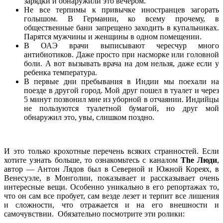
зарядки и обнаружили это вечером.
Не все терпимы к привычке иностранцев загорать
голышом. В Германии, ко всему прочему, в
общественные бани запрещено заходить в купальниках.
Парятся мужчины и женщины в одном помещении.
В ОАЭ врачи выписывают чересчур много
антибиотиков. Даже просто при насморке или головной
боли. А вот вызывать врача на дом нельзя, даже если у
ребенка температура.
В первые дни пребывания в Индии мы поехали на
поезде в другой город. Мой друг пошел в туалет и через
5 минут позвонил мне из уборной в отчаянии. Индийцы
не пользуются туалетной бумагой, но друг мой
обнаружил это, увы, слишком поздно.
И это только крохотные перечень всяких странностей. Если
хотите узнать больше, то ознакомьтесь с каналом
The Люди
,
автор — Антон Лядов был в Северной и Южной Кореях, в
Венесуэле, в Монголии, показывает и рассказывает очень
интересные вещи. Особенно уникально в его репортажах то,
что он сам все пробует, сам везде лезет и терпит все лишения
и сложности, что отражается и на его внешности и
самочувствии. Обязательно посмотрите эти ролики: