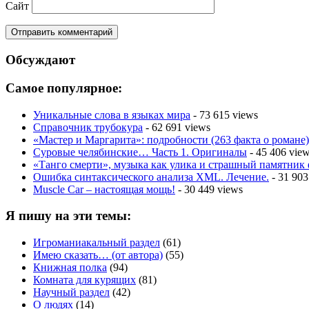
Сайт
Обсуждают
Самое популярное:
Уникальные слова в языках мира
- 73 615 views
Справочник трубокура
- 62 691 views
«Мастер и Маргарита»: подробности (263 факта о романе)
Суровые челябинские… Часть 1. Оригиналы
- 45 406 vie
«Танго смерти», музыка как улика и страшный памятник
Ошибка синтаксического анализа XML. Лечение.
- 31 903
Muscle Car – настоящая мощь!
- 30 449 views
Я пишу на эти темы:
Игроманиакальный раздел
(61)
Имею сказать… (от автора)
(55)
Книжная полка
(94)
Комната для курящих
(81)
Научный раздел
(42)
О людях
(14)