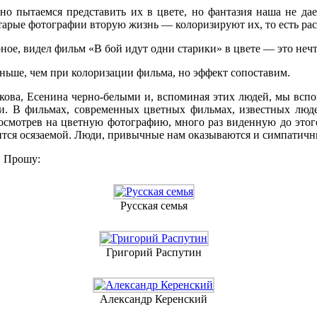
но пытаемся представить их в цвете, но фантазия наша не дае
 старые фотографии вторую жизнь — колоризируют их, то есть р
рное, видел фильм «В бой идут одни старики» в цвете — это нечт
ньше, чем при колоризации фильма, но эффект сопоставим.
кова, Есенина черно-белыми и, вспоминая этих людей, мы всп
уи. В фильмах, современных цветных фильмах, известных люде
осмотрев на цветную фотографию, много раз виденную до этог
вится осязаемой. Люди, привычные нам оказываются и симпатич
. Прошу:
Русская семья
Григорий Распутин
Александр Керенский