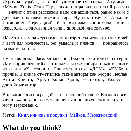
«Хромая судьба», и в ней упоминается рассказ Акутагавы
«Mesura Zoili». Если Стругацкие опирались на некий рассказ
— значит с этим рассказом надо ознакомиться, равно как и с
другими произведениями автора. Ну и к тому же Аркадий
Натанович Стругацкий был видным японистом, много
переводил, а значит знал толк в японской литературе.
«К охотникам за черепами» за авторством чешских писателей
я взял для количества, без умысла и планов — понравилось
название книги.
Ну и сборник «Загадка миссис Диксон» это книга из серии
«Мир приключений», которые я также собираю, как и книги
из серий «Классики и Современники», «ДЭМ», «КМБ» и
прочие. В книге отметились такие авторы как Морис Леблан,
Агата Кристи, Артур Конан Дойл, Честертон, Уоллес —
достойные авторы.
Вот такие книги я раздобыл на прошлой неделе. Когда их все
читать — не ясно, но остановиться и не покупать книги я не
могу. Наркоман-с.
Метки:
Кинг
,
книжные покупки
,
Майков
,
Мережковский
What do you think?