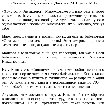
Сборник «Загадка миссис Диксон» (М.:Пресса, МП)
«Христос и Антихрист» Мережковского давно был в моем
списке must have, но как на зло, на протяжении длительного
времени не попадался вообще. А тут нечаянно наткнулся в
одной частной небольшой библиотеке, ну и, конечно, утянул
себе.
Марк Твен, да еще и в восьми томах, да еще из библиотеки
«Огонька» — это очень и очень! Этот американец писал
замечательные вещи, актуальные и до сих пор.
Майкова я взял только лишь для коллекции, так как в моей
библиотеке нет ни слова, написанного Аполлон
Николаевичем.
Ну а Кинг с его «Сиянием» и «Туманом» вообще непонятно
как до сих пор не числился в моей библиотеке… Кинга также
довольно сложно купить у букинистов — разбирают в один
миг. А покупать его книги в новоизданном виде по 700 —
1000 рублей я не могу, зарплата моя этого не выдержит.
Акутагава мне достался от друга. Никогда бы не обратил
внимания на японскую литературу, так как не являюсь
поклонником. Но у Стругацких есть такая повесть ,как