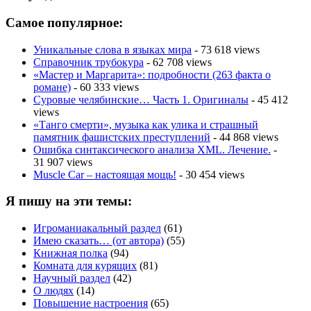
Самое популярное:
Уникальные слова в языках мира
- 73 618 views
Справочник трубокура
- 62 708 views
«Мастер и Маргарита»: подробности (263 факта о
романе)
- 60 333 views
Суровые челябинские… Часть 1. Оригиналы
- 45 412
views
«Танго смерти», музыка как улика и страшный
памятник фашистских преступлений
- 44 868 views
Ошибка синтаксического анализа XML. Лечение.
-
31 907 views
Muscle Car – настоящая мощь!
- 30 454 views
Я пишу на эти темы:
Игроманиакальный раздел
(61)
Имею сказать… (от автора)
(55)
Книжная полка
(94)
Комната для курящих
(81)
Научный раздел
(42)
О людях
(14)
Повышение настроения
(65)