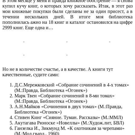
В этом месяце у меня и правда книжное обострение — я снова
купил кучу книг, о которых хочу рассказать. Итак, в этот раз
мои книжные покупки были сделаны не за один присест, а в
течении нескольких дней. В итоге моя библиотека
пополнилась ажно на 18 книг и каталог остановился на цифре
2999 книг. Еще одна и…
Но не в количестве счастье, а в качестве. А книги тут
качественные, судите сами:
Д.С.Мережковский «Собрание сочинений в 4-х томах»
(М.:Правда, Библиотека «Огонек»)
Марк Твен «Собрание сочинений в 8-ми томах»
(М.:Правда, Библиотека «Огонек»)
А.Н.Майков «Сочинения в двух томах» (М.:Правда,
Библиотека «Огонек»)
Стивен Кинг «Сияние. Туман. Рассказы» (М.:ММЛ)
Акутагава Рюноске «Новеллы» (М.:Худож.лит, БВЛ)
Ганзелка И., Зикмунд М. «К охотникам за черепами»
(М.:Мол.гвард., 1960)