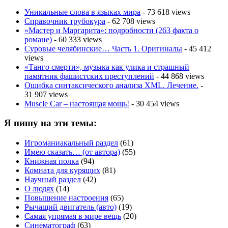
Уникальные слова в языках мира
- 73 618 views
Справочник трубокура
- 62 708 views
«Мастер и Маргарита»: подробности (263 факта о
романе)
- 60 333 views
Суровые челябинские… Часть 1. Оригиналы
- 45 412
views
«Танго смерти», музыка как улика и страшный
памятник фашистских преступлений
- 44 868 views
Ошибка синтаксического анализа XML. Лечение.
-
31 907 views
Muscle Car – настоящая мощь!
- 30 454 views
Я пишу на эти темы:
Игроманиакальный раздел
(61)
Имею сказать… (от автора)
(55)
Книжная полка
(94)
Комната для курящих
(81)
Научный раздел
(42)
О людях
(14)
Повышение настроения
(65)
Рычащий двигатель (авто)
(19)
Самая упрямая в мире вещь
(20)
Синематограф
(63)