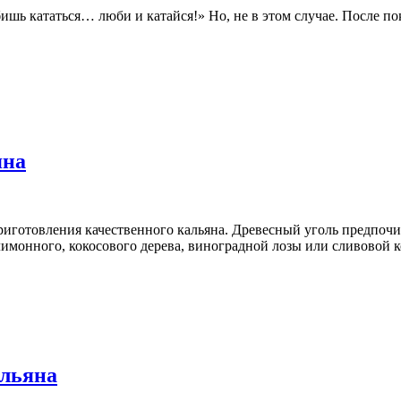
ишь кататься… люби и катайся!» Но, не в этом случае. После по
яна
риготовления качественного кальяна. Древесный уголь предпочи
имонного, кокосового дерева, виноградной лозы или сливовой к
альяна