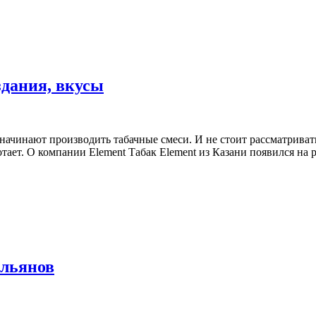
оздания, вкусы
чинают производить табачные смеси. И не стоит рассматривать
аботает. О компании Element Табак Element из Казани появился н
альянов