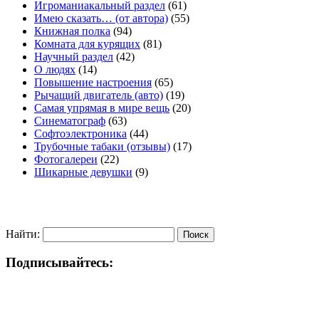
Игроманиакальный раздел
(61)
Имею сказать… (от автора)
(55)
Книжная полка
(94)
Комната для курящих
(81)
Научный раздел
(42)
О людях
(14)
Повышение настроения
(65)
Рычащий двигатель (авто)
(19)
Самая упрямая в мире вещь
(20)
Синематограф
(63)
Софтоэлектроника
(44)
Трубочные табаки (отзывы)
(17)
Фотогалереи
(22)
Шикарные девушки
(9)
Найти:
Подписывайтесь: