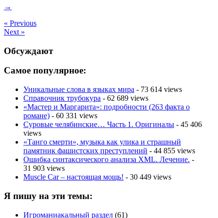
→
« Previous
Next »
Обсуждают
Самое популярное:
Уникальные слова в языках мира
- 73 614 views
Справочник трубокура
- 62 689 views
«Мастер и Маргарита»: подробности (263 факта о
романе)
- 60 331 views
Суровые челябинские… Часть 1. Оригиналы
- 45 406
views
«Танго смерти», музыка как улика и страшный
памятник фашистских преступлений
- 44 855 views
Ошибка синтаксического анализа XML. Лечение.
-
31 903 views
Muscle Car – настоящая мощь!
- 30 449 views
Я пишу на эти темы:
Игроманиакальный раздел
(61)