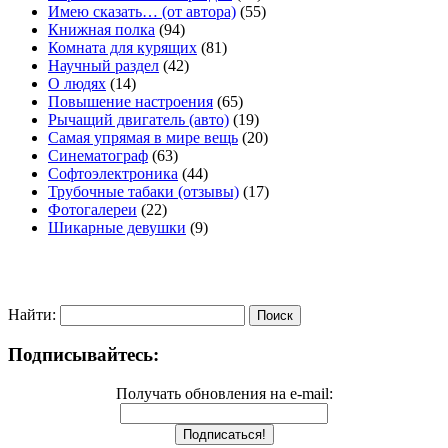
Имею сказать… (от автора)
(55)
Книжная полка
(94)
Комната для курящих
(81)
Научный раздел
(42)
О людях
(14)
Повышение настроения
(65)
Рычащий двигатель (авто)
(19)
Самая упрямая в мире вещь
(20)
Синематограф
(63)
Софтоэлектроника
(44)
Трубочные табаки (отзывы)
(17)
Фотогалереи
(22)
Шикарные девушки
(9)
Найти:
Подписывайтесь:
Получать обновления на e-mail: