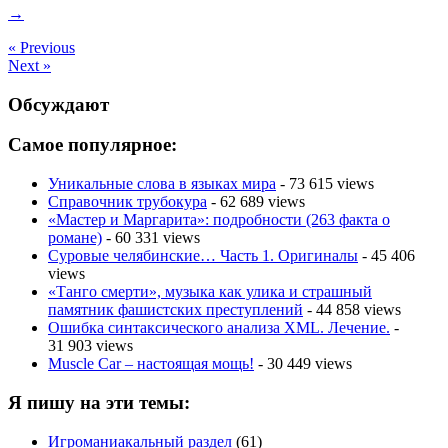
→
« Previous
Next »
Обсуждают
Самое популярное:
Уникальные слова в языках мира
- 73 615 views
Справочник трубокура
- 62 689 views
«Мастер и Маргарита»: подробности (263 факта о
романе)
- 60 331 views
Суровые челябинские… Часть 1. Оригиналы
- 45 406
views
«Танго смерти», музыка как улика и страшный
памятник фашистских преступлений
- 44 858 views
Ошибка синтаксического анализа XML. Лечение.
-
31 903 views
Muscle Car – настоящая мощь!
- 30 449 views
Я пишу на эти темы:
Игроманиакальный раздел
(61)