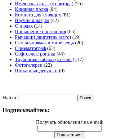
Имею сказать… (от автора)
(55)
Книжная полка
(94)
Комната для курящих
(81)
Научный раздел
(42)
О людях
(14)
Повышение настроения
(65)
Рычащий двигатель (авто)
(19)
Самая упрямая в мире вещь
(20)
Синематограф
(63)
Софтоэлектроника
(44)
Трубочные табаки (отзывы)
(17)
Фотогалереи
(22)
Шикарные девушки
(9)
Найти:
Подписывайтесь:
Получать обновления на e-mail: