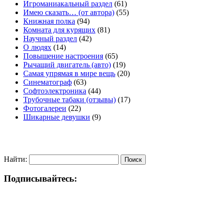
Игроманиакальный раздел
(61)
Имею сказать… (от автора)
(55)
Книжная полка
(94)
Комната для курящих
(81)
Научный раздел
(42)
О людях
(14)
Повышение настроения
(65)
Рычащий двигатель (авто)
(19)
Самая упрямая в мире вещь
(20)
Синематограф
(63)
Софтоэлектроника
(44)
Трубочные табаки (отзывы)
(17)
Фотогалереи
(22)
Шикарные девушки
(9)
Найти:
Подписывайтесь: