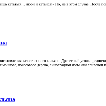
ишь кататься… люби и катайся!» Но, не в этом случае. После по
яна
риготовления качественного кальяна. Древесный уголь предпочи
имонного, кокосового дерева, виноградной лозы или сливовой к
альяна