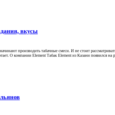
оздания, вкусы
чинают производить табачные смеси. И не стоит рассматривать
аботает. О компании Element Табак Element из Казани появился н
альянов