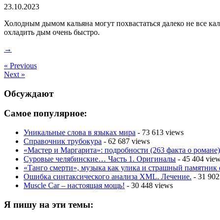
23.10.2023
Холодным дымом кальяна могут похвастаться далеко не все ка
охладить дым очень быстро.
→
« Previous
Next »
Обсуждают
Самое популярное:
Уникальные слова в языках мира
- 73 613 views
Справочник трубокура
- 62 687 views
«Мастер и Маргарита»: подробности (263 факта о романе)
Суровые челябинские… Часть 1. Оригиналы
- 45 404 vie
«Танго смерти», музыка как улика и страшный памятник
Ошибка синтаксического анализа XML. Лечение.
- 31 902
Muscle Car – настоящая мощь!
- 30 448 views
Я пишу на эти темы: