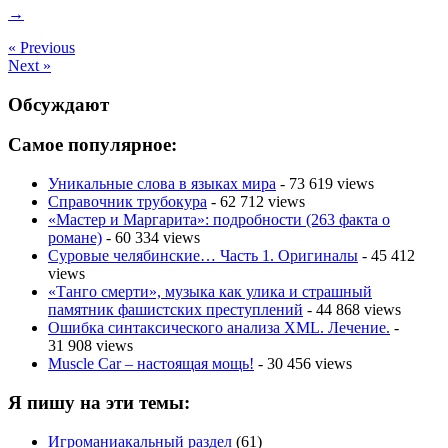
→
« Previous
Next »
Обсуждают
Самое популярное:
Уникальные слова в языках мира
- 73 619 views
Справочник трубокура
- 62 712 views
«Мастер и Маргарита»: подробности (263 факта о
романе)
- 60 334 views
Суровые челябинские… Часть 1. Оригиналы
- 45 412
views
«Танго смерти», музыка как улика и страшный
памятник фашистских преступлений
- 44 868 views
Ошибка синтаксического анализа XML. Лечение.
-
31 908 views
Muscle Car – настоящая мощь!
- 30 456 views
Я пишу на эти темы:
Игроманиакальный раздел
(61)