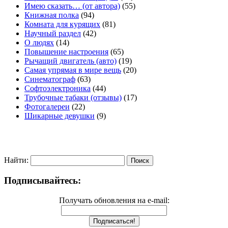
Имею сказать… (от автора)
(55)
Книжная полка
(94)
Комната для курящих
(81)
Научный раздел
(42)
О людях
(14)
Повышение настроения
(65)
Рычащий двигатель (авто)
(19)
Самая упрямая в мире вещь
(20)
Синематограф
(63)
Софтоэлектроника
(44)
Трубочные табаки (отзывы)
(17)
Фотогалереи
(22)
Шикарные девушки
(9)
Найти:
Подписывайтесь:
Получать обновления на e-mail: