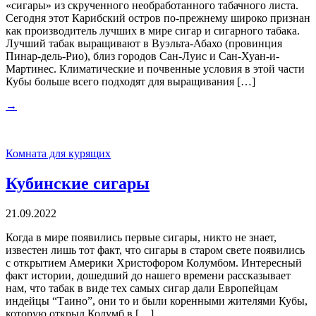
«сигары» из скрученного необработанного табачного листа.
Сегодня этот Карибский остров по-прежнему широко признан
как производитель лучших в мире сигар и сигарного табака.
Лучший табак выращивают в Вуэльта-Абахо (провинция
Пинар-дель-Рио), близ городов Сан-Луис и Сан-Хуан-и-
Мартинес. Климатические и почвенные условия в этой части
Кубы больше всего подходят для выращивания […]
→
Комната для курящих
Кубинские сигары
21.09.2022
Когда в мире появились первые сигары, никто не знает,
известен лишь тот факт, что сигары в старом свете появились
с открытием Америки Христофором Колумбом. Интересный
факт истории, дошедший до нашего времени рассказывает
нам, что табак в виде тех самых сигар дали Европейцам
индейцы “Таино”, они то и были коренными жителями Кубы,
которую открыл Колумб в […]