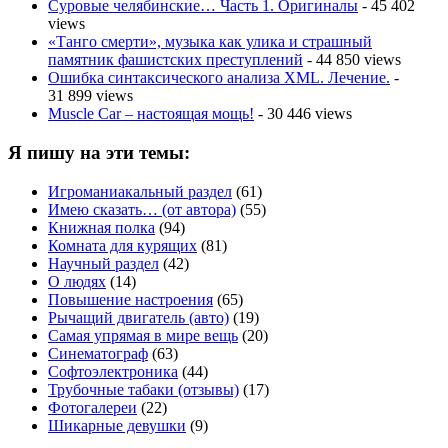
Суровые челябинские… Часть 1. Оригиналы
- 45 402
views
«Танго смерти», музыка как улика и страшный
памятник фашистских преступлений
- 44 850 views
Ошибка синтаксического анализа XML. Лечение.
-
31 899 views
Muscle Car – настоящая мощь!
- 30 446 views
Я пишу на эти темы:
Игроманиакальный раздел
(61)
Имею сказать… (от автора)
(55)
Книжная полка
(94)
Комната для курящих
(81)
Научный раздел
(42)
О людях
(14)
Повышение настроения
(65)
Рычащий двигатель (авто)
(19)
Самая упрямая в мире вещь
(20)
Синематограф
(63)
Софтоэлектроника
(44)
Трубочные табаки (отзывы)
(17)
Фотогалереи
(22)
Шикарные девушки
(9)