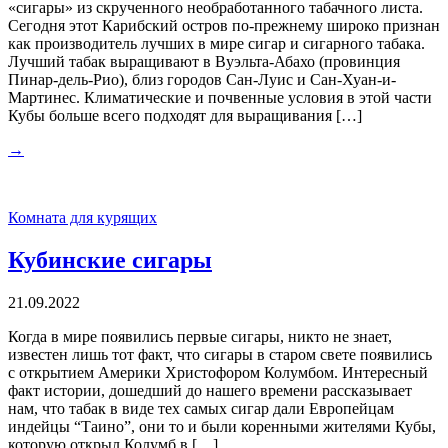
«сигары» из скрученного необработанного табачного листа.
Сегодня этот Карибский остров по-прежнему широко признан
как производитель лучших в мире сигар и сигарного табака.
Лучший табак выращивают в Вуэльта-Абахо (провинция
Пинар-дель-Рио), близ городов Сан-Луис и Сан-Хуан-и-
Мартинес. Климатические и почвенные условия в этой части
Кубы больше всего подходят для выращивания […]
→
Комната для курящих
Кубинские сигары
21.09.2022
Когда в мире появились первые сигары, никто не знает,
известен лишь тот факт, что сигары в старом свете появились
с открытием Америки Христофором Колумбом. Интересный
факт истории, дошедший до нашего времени рассказывает
нам, что табак в виде тех самых сигар дали Европейцам
индейцы “Таино”, они то и были коренными жителями Кубы,
которую открыл Колумб в […]