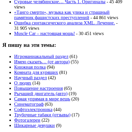
Суровые челябинские… Часть 1. Оригиналы
- 45 409
views
«Танго смерти», музыка как улика и страшный
памятник фашистских преступлений
- 44 861 views
Ошибка синтаксического анализа XML. Лечение.
-
31 905 views
Muscle Car – настоящая мощь!
- 30 451 views
Я пишу на эти темы:
Игроманиакальный раздел
(61)
Имею сказать… (от автора)
(55)
Книжная полка
(94)
Комната для курящих
(81)
Научный раздел
(42)
О людях
(14)
Повышение настроения
(65)
Рычащий двигатель (авто)
(19)
Самая упрямая в мире вещь
(20)
Синематограф
(63)
Софтоэлектроника
(44)
Трубочные табаки (отзывы)
(17)
Фотогалереи
(22)
Шикарные девушки
(9)