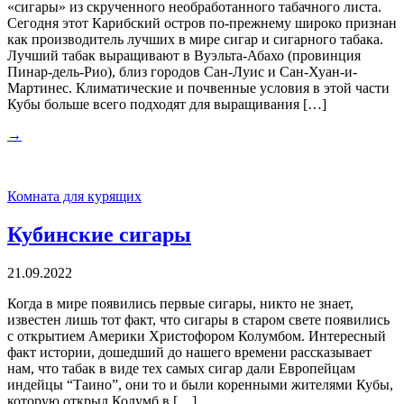
«сигары» из скрученного необработанного табачного листа.
Сегодня этот Карибский остров по-прежнему широко признан
как производитель лучших в мире сигар и сигарного табака.
Лучший табак выращивают в Вуэльта-Абахо (провинция
Пинар-дель-Рио), близ городов Сан-Луис и Сан-Хуан-и-
Мартинес. Климатические и почвенные условия в этой части
Кубы больше всего подходят для выращивания […]
→
Комната для курящих
Кубинские сигары
21.09.2022
Когда в мире появились первые сигары, никто не знает,
известен лишь тот факт, что сигары в старом свете появились
с открытием Америки Христофором Колумбом. Интересный
факт истории, дошедший до нашего времени рассказывает
нам, что табак в виде тех самых сигар дали Европейцам
индейцы “Таино”, они то и были коренными жителями Кубы,
которую открыл Колумб в […]