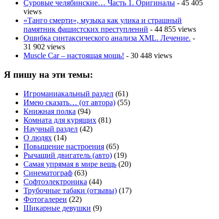
Суровые челябинские… Часть 1. Оригиналы
- 45 405
views
«Танго смерти», музыка как улика и страшный
памятник фашистских преступлений
- 44 855 views
Ошибка синтаксического анализа XML. Лечение.
-
31 902 views
Muscle Car – настоящая мощь!
- 30 448 views
Я пишу на эти темы:
Игроманиакальный раздел
(61)
Имею сказать… (от автора)
(55)
Книжная полка
(94)
Комната для курящих
(81)
Научный раздел
(42)
О людях
(14)
Повышение настроения
(65)
Рычащий двигатель (авто)
(19)
Самая упрямая в мире вещь
(20)
Синематограф
(63)
Софтоэлектроника
(44)
Трубочные табаки (отзывы)
(17)
Фотогалереи
(22)
Шикарные девушки
(9)