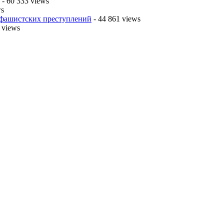
- 60 333 views
ws
 фашистских преступлений
- 44 861 views
 views