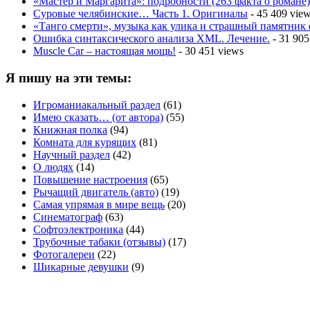
«Мастер и Маргарита»: подробности (263 факта о романе)
Суровые челябинские… Часть 1. Оригиналы
- 45 409 vie
«Танго смерти», музыка как улика и страшный памятник
Ошибка синтаксического анализа XML. Лечение.
- 31 905
Muscle Car – настоящая мощь!
- 30 451 views
Я пишу на эти темы:
Игроманиакальный раздел
(61)
Имею сказать… (от автора)
(55)
Книжная полка
(94)
Комната для курящих
(81)
Научный раздел
(42)
О людях
(14)
Повышение настроения
(65)
Рычащий двигатель (авто)
(19)
Самая упрямая в мире вещь
(20)
Синематограф
(63)
Софтоэлектроника
(44)
Трубочные табаки (отзывы)
(17)
Фотогалереи
(22)
Шикарные девушки
(9)