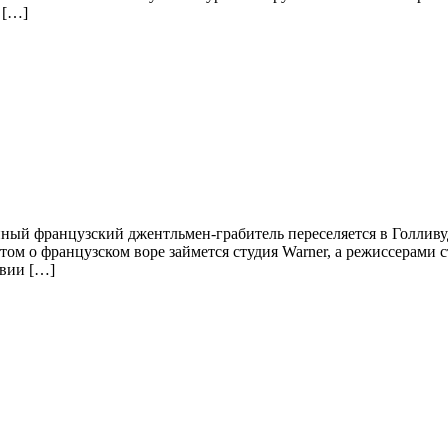
 […]
ный французский джентльмен-грабитель переселяется в Голливу
ектом о французском воре займется студия Warner, а режиссерами
вии […]