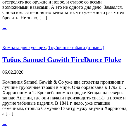
отстрелять все оружие и новое, и старое со всеми
возможными навесами. А это не одного дня дело. Замаялся.
Снова взялся непонятно зачем за то, что уже много раз хотел
бросить. Не знаю, […]
→
Комната для курящих
,
Трубочные табаки (отзывы)
Табак Samuel Gawith FireDance Flake
06.02.2020
Компания Samuel Gawith & Co уже два столетия производит
лучшие трубочные табаки в мире. Она образована в 1792 г. Т.
Харрисоном и Т. Броклебанком в городке Кендал на северо-
западе Англии, где они начали производить снафф, а позже и
другие табачные изделия. В 1841 г. дело, уже ставшее
семейным, отошло Самуэлю Гавиту, мужу внучки Харрисона,
а […]
→