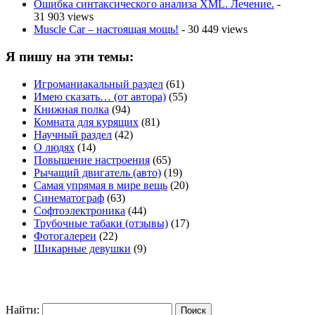
Ошибка синтаксического анализа XML. Лечение.
-
31 903 views
Muscle Car – настоящая мощь!
- 30 449 views
Я пишу на эти темы:
Игроманиакальный раздел
(61)
Имею сказать… (от автора)
(55)
Книжная полка
(94)
Комната для курящих
(81)
Научный раздел
(42)
О людях
(14)
Повышение настроения
(65)
Рычащий двигатель (авто)
(19)
Самая упрямая в мире вещь
(20)
Синематограф
(63)
Софтоэлектроника
(44)
Трубочные табаки (отзывы)
(17)
Фотогалереи
(22)
Шикарные девушки
(9)
Найти: