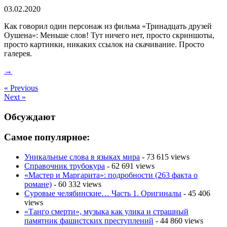
03.02.2020
Как говорил один персонаж из фильма «Тринадцать друзей
Оушена»: Меньше слов! Тут ничего нет, просто скриншоты,
просто картинки, никаких ссылок на скачивание. Просто
галерея.
→
« Previous
Next »
Обсуждают
Самое популярное:
Уникальные слова в языках мира
- 73 615 views
Справочник трубокура
- 62 691 views
«Мастер и Маргарита»: подробности (263 факта о
романе)
- 60 332 views
Суровые челябинские… Часть 1. Оригиналы
- 45 406
views
«Танго смерти», музыка как улика и страшный
памятник фашистских преступлений
- 44 860 views