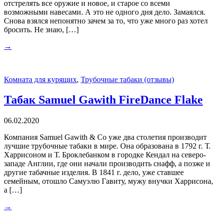
отстрелять все оружие и новое, и старое со всеми
возможными навесами. А это не одного дня дело. Замаялся.
Снова взялся непонятно зачем за то, что уже много раз хотел
бросить. Не знаю, […]
→
Комната для курящих
,
Трубочные табаки (отзывы)
Табак Samuel Gawith FireDance Flake
06.02.2020
Компания Samuel Gawith & Co уже два столетия производит
лучшие трубочные табаки в мире. Она образована в 1792 г. Т.
Харрисоном и Т. Броклебанком в городке Кендал на северо-
западе Англии, где они начали производить снафф, а позже и
другие табачные изделия. В 1841 г. дело, уже ставшее
семейным, отошло Самуэлю Гавиту, мужу внучки Харрисона,
а […]
→