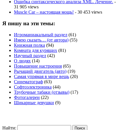
Ошибка синтаксического анализа XML. Лечение.
-
31 905 views
Muscle Car – настоящая мощь!
- 30 453 views
Я пишу на эти темы:
Игроманиакальный раздел
(61)
Имею сказать… (от автора)
(55)
Книжная полка
(94)
Комната для курящих
(81)
Научный раздел
(42)
О людях
(14)
Повышение настроения
(65)
Рычащий двигатель (авто)
(19)
Самая упрямая в мире вещь
(20)
Синематограф
(63)
Софтоэлектроника
(44)
Трубочные табаки (отзывы)
(17)
Фотогалереи
(22)
Шикарные девушки
(9)
Найти: