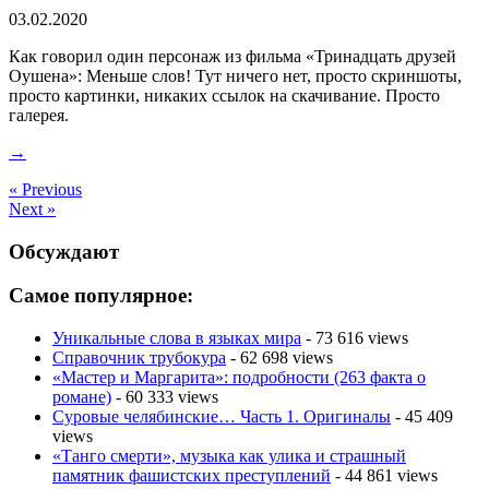
03.02.2020
Как говорил один персонаж из фильма «Тринадцать друзей
Оушена»: Меньше слов! Тут ничего нет, просто скриншоты,
просто картинки, никаких ссылок на скачивание. Просто
галерея.
→
« Previous
Next »
Обсуждают
Самое популярное:
Уникальные слова в языках мира
- 73 616 views
Справочник трубокура
- 62 698 views
«Мастер и Маргарита»: подробности (263 факта о
романе)
- 60 333 views
Суровые челябинские… Часть 1. Оригиналы
- 45 409
views
«Танго смерти», музыка как улика и страшный
памятник фашистских преступлений
- 44 861 views