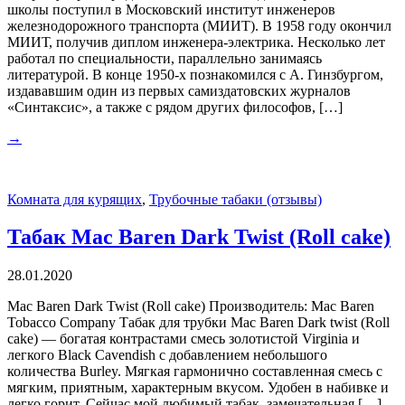
школы поступил в Московский институт инженеров
железнодорожного транспорта (МИИТ). В 1958 году окончил
МИИТ, получив диплом инженера-электрика. Несколько лет
работал по специальности, параллельно занимаясь
литературой. В конце 1950-х познакомился с А. Гинзбургом,
издававшим один из первых самиздатовских журналов
«Синтаксис», а также с рядом других философов, […]
→
Комната для курящих
,
Трубочные табаки (отзывы)
Табак Mac Baren Dark Twist (Roll cake)
28.01.2020
Mac Baren Dark Twist (Roll cake) Производитель: Mac Baren
Tobacco Company Табак для трубки Mac Baren Dark twist (Roll
cake) — богатая контрастами смесь золотистой Virginia и
легкого Black Cavendish с добавлением небольшого
количества Burley. Мягкая гармонично составленная смесь с
мягким, приятным, характерным вкусом. Удобен в набивке и
легко горит. Сейчас мой любимый табак, замечательная […]