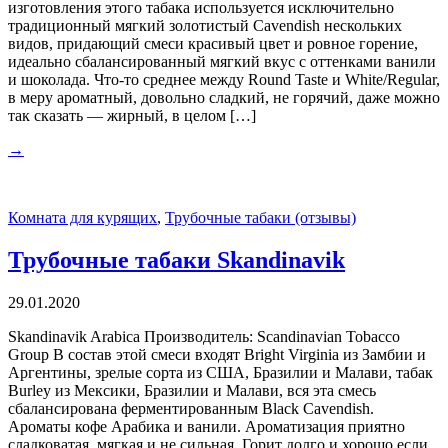
изготовления этого табака используется исключительно
традиционный мягкий золотистый Cavendish нескольких
видов, придающий смеси красивый цвет и ровное горение,
идеально сбалансированный мягкий вкус с оттенками ванили
и шоколада. Что-то среднее между Round Taste и White/Regular,
в меру ароматный, довольно сладкий, не горячий, даже можно
так сказать — жирный, в целом […]
→
Комната для курящих
,
Трубочные табаки (отзывы)
Трубочные табаки Skandinavik
29.01.2020
Skandinavik Arabica Производитель: Scandinavian Tobacco
Group В состав этой смеси входят Bright Virginia из Замбии и
Аргентины, зрелые сорта из США, Бразилии и Малави, табак
Burley из Мексики, Бразилии и Малави, вся эта смесь
сбалансирована ферментированным Black Cavendish.
Ароматы кофе Арабика и ванили. Ароматизация приятно
сладковатая, мягкая и не сильная. Горит долго и хорошо если