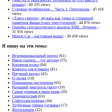
«Мастер и Маргарита»: подробности (263 факта о
романе)
- 60 335 views
Суровые челябинские… Часть 1. Оригиналы
- 45 416
views
«Танго смерти», музыка как улика и страшный
памятник фашистских преступлений
- 44 876 views
Ошибка синтаксического анализа XML. Лечение.
-
31 916 views
Muscle Car – настоящая мощь!
- 30 458 views
Я пишу на эти темы:
Игроманиакальный раздел
(61)
Имею сказать… (от автора)
(55)
Книжная полка
(94)
Комната для курящих
(81)
Научный раздел
(42)
О людях
(14)
Повышение настроения
(65)
Рычащий двигатель (авто)
(19)
Самая упрямая в мире вещь
(20)
Синематограф
(63)
Софтоэлектроника
(44)
Трубочные табаки (отзывы)
(17)
Фотогалереи
(22)