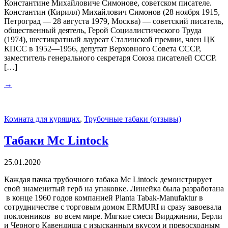
Константине Михайловиче Симонове, советском писателе.
Константин (Кирилл) Михайлович Симонов (28 ноября 1915,
Петроград — 28 августа 1979, Москва) — советский писатель,
общественный деятель, Герой Социалистического Труда
(1974), шестикратный лауреат Сталинской премии, член ЦК
КПСС в 1952—1956, депутат Верховного Совета СССР,
заместитель генерального секретаря Союза писателей СССР.
[…]
→
Комната для курящих
,
Трубочные табаки (отзывы)
Табаки Mc Lintock
25.01.2020
Каждая пачка трубочного табака Mc Lintock демонстрирует
свой знаменитый герб на упаковке. Линейка была разработана
в конце 1960 годов компанией Planta Tabak-Manufaktur в
сотрудничестве с торговым домом ERMURI и сразу завоевала
поклонников во всем мире. Мягкие смеси Вирджинии, Берли
и Черного Кавендиша с изысканным вкусом и превосходным