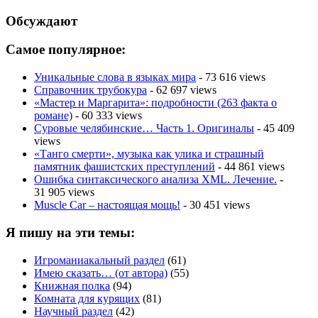
Обсуждают
Самое популярное:
Уникальные слова в языках мира
- 73 616 views
Справочник трубокура
- 62 697 views
«Мастер и Маргарита»: подробности (263 факта о
романе)
- 60 333 views
Суровые челябинские… Часть 1. Оригиналы
- 45 409
views
«Танго смерти», музыка как улика и страшный
памятник фашистских преступлений
- 44 861 views
Ошибка синтаксического анализа XML. Лечение.
-
31 905 views
Muscle Car – настоящая мощь!
- 30 451 views
Я пишу на эти темы:
Игроманиакальный раздел
(61)
Имею сказать… (от автора)
(55)
Книжная полка
(94)
Комната для курящих
(81)
Научный раздел
(42)