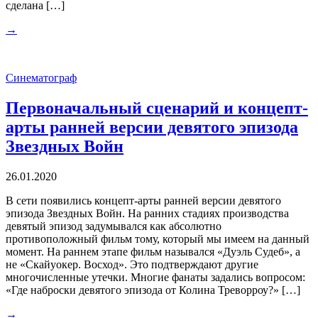
сделана […]
→
Синематограф
Первоначальный сценарий и концепт-
арты ранней версии девятого эпизода
Звездных Войн
26.01.2020
В сети появились концепт-арты ранней версии девятого
эпизода Звездных Войн. На ранних стадиях производства
девятый эпизод задумывался как абсолютно
противоположный фильм тому, который мы имеем на данный
момент. На раннем этапе фильм назывался «Дуэль Судеб», а
не «Скайуокер. Восход». Это подтверждают другие
многочисленные утечки. Многие фанаты задались вопросом:
«Где наброски девятого эпизода от Колина Треворроу?» […]
→