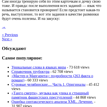
Сам иногда тренирую себя по этим карточкам и дочку свою
тоже. И правда: после выполнения всех заданий — язык что
называется становится проворнее! Если предстоит какая-то
речь, выступление, то вот эти задания в качестве разминки
будут очень полезны. И на закуску:
→
« Previous
Next »
Обсуждают
Самое популярное:
Уникальные слова в языках мира
- 73 618 views
Справочник трубокура
- 62 708 views
«Мастер и Маргарита»: подробности (263 факта о
романе)
- 60 333 views
Суровые челябинские… Часть 1. Оригиналы
- 45 412
views
«Танго смерти», музыка как улика и страшный
памятник фашистских преступлений
- 44 868 views
Ошибка синтаксического анализа XML. Лечение.
-
31 907 views