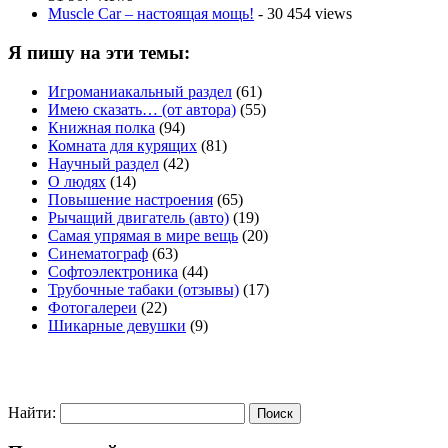
Muscle Car – настоящая мощь!
- 30 454 views
Я пишу на эти темы:
Игроманиакальный раздел
(61)
Имею сказать… (от автора)
(55)
Книжная полка
(94)
Комната для курящих
(81)
Научный раздел
(42)
О людях
(14)
Повышение настроения
(65)
Рычащий двигатель (авто)
(19)
Самая упрямая в мире вещь
(20)
Синематограф
(63)
Софтоэлектроника
(44)
Трубочные табаки (отзывы)
(17)
Фотогалереи
(22)
Шикарные девушки
(9)
Найти: