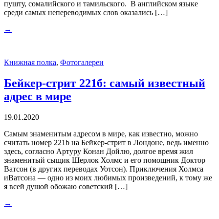
пушту, сомалийского и тамильского. В английском языке
среди самых непереводимых слов оказались […]
→
Книжная полка
,
Фотогалереи
Бейкер-стрит 221б: самый известный
адрес в мире
19.01.2020
Самым знаменитым адресом в мире, как известно, можно
считать номер 221b на Бейкер-стрит в Лондоне, ведь именно
здесь, согласно Артуру Конан Дойлю, долгое время жил
знаменитый сыщик Шерлок Холмс и его помощник Доктор
Ватсон (в других переводах Уотсон). Приключения Холмса
иВатсона — одно из моих любимых произведений, к тому же
я всей душой обожаю советский […]
→