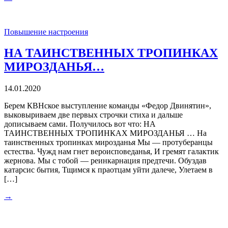
Повышение настроения
НА ТАИНСТВЕННЫХ ТРОПИНКАХ
МИРОЗДАНЬЯ…
14.01.2020
Берем КВНское выступление команды «Федор Двинятин»,
выковыриваем две первых строчки стиха и дальше
дописываем сами. Получилось вот что: НА
ТАИНСТВЕННЫХ ТРОПИНКАХ МИРОЗДАНЬЯ … На
таинственных тропинках мирозданья Мы — протуберанцы
естества. Чужд нам гнет вероисповеданья, И гремят галактик
жернова. Мы с тобой — реинкарнация предтечи. Обуздав
катарсис бытия, Тщимся к праотцам уйти далече, Улетаем в
[…]
→