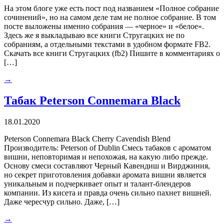
На этом блоге уже есть пост под названием «Полное собрание
сочинений», но на самом деле там не полное собрание. В том
посте выложены именно собрания — «черное» и «белое».
Здесь же я выкладываю все книги Стругацких не по
собраниям, а отдельными текстами в удобном формате FB2.
Скачать все книги Стругацких (fb2) Пишите в комментариях о
[…]
→
Табак Peterson Connemara Black
18.01.2020
Peterson Connemara Black Cherry Cavendish Blend
Производитель: Peterson of Dublin Смесь табаков с ароматом
вишни, неповторимая и непохожая, на какую либо прежде.
Основу смеси составляют Черный Кавендиш и Вирджиния,
но секрет приготовления добавки аромата вишни является
уникальным и подчеркивает опыт и талант-блендеров
компании. Из кисета и правда очень сильно пахнет вишней.
Даже чересчур сильно. Даже, […]
→