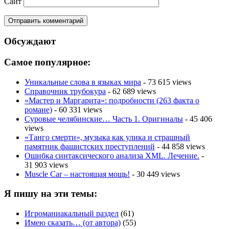
Сайт
Обсуждают
Самое популярное:
Уникальные слова в языках мира
- 73 615 views
Справочник трубокура
- 62 689 views
«Мастер и Маргарита»: подробности (263 факта о
романе)
- 60 331 views
Суровые челябинские… Часть 1. Оригиналы
- 45 406
views
«Танго смерти», музыка как улика и страшный
памятник фашистских преступлений
- 44 858 views
Ошибка синтаксического анализа XML. Лечение.
-
31 903 views
Muscle Car – настоящая мощь!
- 30 449 views
Я пишу на эти темы:
Игроманиакальный раздел
(61)
Имею сказать… (от автора)
(55)