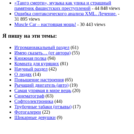
«Танго смерти», музыка как улика и страшный
памятник фашистских преступлений
- 44 848 views
Ошибка синтаксического анализа XML. Лечение.
-
31 895 views
Muscle Car – настоящая мощь!
- 30 443 views
Я пишу на эти темы:
Игроманиакальный раздел
(61)
Имею сказать… (от автора)
(55)
Книжная полка
(94)
Комната для курящих
(81)
Научный раздел
(42)
О людях
(14)
Повышение настроения
(65)
Рычащий двигатель (авто)
(19)
Самая упрямая в мире вещь
(20)
Синематограф
(63)
Софтоэлектроника
(44)
Трубочные табаки (отзывы)
(17)
Фотогалереи
(22)
Шикарные девушки
(9)