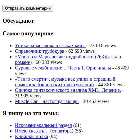
Обсуждают
Самое популярное:
Уникальные слова в языках мира
- 73 616 views
Справочник трубокура
- 62 698 views
«Мастер и Маргарита»: подробности (263 факта о
романе)
- 60 333 views
Суровые челябинские… Часть 1. Оригиналы
- 45 409
views
«Танго смерти», музыка как улика и страшный
памятник фашистских преступлений
- 44 861 views
Ошибка синтаксического анализа XML. Лечение.
-
31 905 views
Muscle Car – настоящая мощь!
- 30 453 views
Я пишу на эти темы:
Игроманиакальный раздел
(61)
Имею сказать… (от автора)
(55)
Книжная полка
(94)