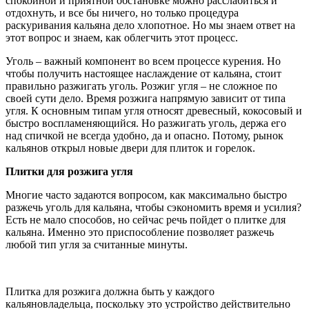
спокойной и приятной обстановке можно расслабиться и
отдохнуть, и все бы ничего, но только процедура
раскуривания кальяна дело хлопотное. Но мы знаем ответ на
этот вопрос и знаем, как облегчить этот процесс.
Уголь – важный компонент во всем процессе курения. Но
чтобы получить настоящее наслаждение от кальяна, стоит
правильно разжигать уголь. Розжиг угля – не сложное по
своей сути дело. Время розжига напрямую зависит от типа
угля. К основным типам угля относят древесный, кокосовый и
быстро воспламеняющийся. Но разжигать уголь, держа его
над спичкой не всегда удобно, да и опасно. Потому, рынок
кальянов открыл новые двери для плиток и горелок.
Плитки для розжига угля
Многие часто задаются вопросом, как максимально быстро
разжечь уголь для кальяна, чтобы сэкономить время и усилия?
Есть не мало способов, но сейчас речь пойдет о плитке для
кальяна. Именно это приспособление позволяет разжечь
любой тип угля за считанные минуты.
Плитка для розжига должна быть у каждого
кальяновладельца, поскольку это устройство действительно