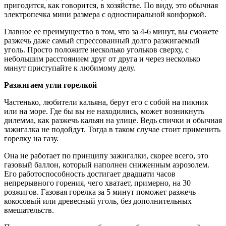
пригодится, как говорится, в хозяйстве. По виду, это обычная
электропечка мини размера с односпиральной конфоркой.
Главное ее преимущество в том, что за 4-6 минут, вы сможете
разжечь даже самый спрессованный долго разжигаемый
уголь. Просто положите несколько угольков сверху, с
небольшим расстоянием друг от друга и через несколько
минут приступайте к любимому делу.
Разжигаем угли горелкой
Частенько, любители кальяна, берут его с собой на пикник
или на море. Где бы вы не находились, может возникнуть
дилемма, как разжечь кальян на улице. Ведь спички и обычная
зажигалка не подойдут. Тогда в таком случае стоит применить
горелку на газу.
Она не работает по принципу зажигалки, скорее всего, это
газовый баллон, который наполнен сниженным аэрозолем.
Его работоспособность достигает двадцати часов
непрерывного горения, чего хватает, примерно, на 30
розжигов. Газовая горелка за 5 минут поможет разжечь
кокосовый или древесный уголь, без дополнительных
вмешательств.