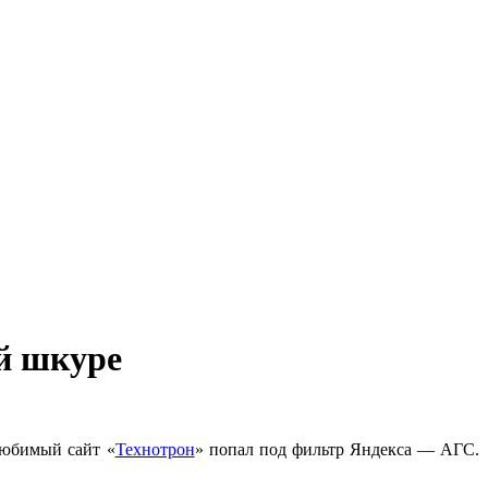
ей шкуре
 любимый сайт «
Технотрон
» попал под фильтр Яндекса — АГС.