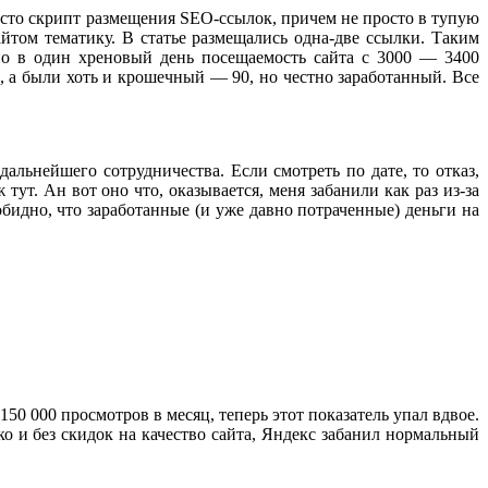
росто скрипт размещения SEO-ссылок, причем не просто в тупую
йтом тематику. В статье размещались одна-две ссылки. Таким
 но в один хреновый день посещаемость сайта с 3000 — 3400
, а были хоть и крошечный — 90, но честно заработанный. Все
дальнейшего сотрудничества. Если смотреть по дате, то отказ,
 тут. Ан вот оно что, оказывается, меня забанили как раз из-за
 обидно, что заработанные (и уже давно потраченные) деньги на
150 000 просмотров в месяц, теперь этот показатель упал вдвое.
ко и без скидок на качество сайта, Яндекс забанил нормальный