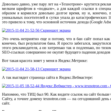
Довольно давно, уже пару лет на «Технотроне» крутится рекла
мелким шрифтом в «подвале», а для каждой ссылки в специал
образом я кормился довольно долгое время, ну и, конечно,
уникальных посетителей в сутки упала до катастрофических 1
это привело к тому, что основной источник дохода (Google Ad
Это очень неприятно еще и потому, что в бан сайт попал как 
конечно, был результатом бана. Я просто забегался, закрутился
этого рекламодателя, а он хитренько так и подленько, по тихо
SEO-ссылках совершенно не окупят будущего падения доходов и
Вот такая красота зияет у меня в Яндекс.Метрике:
А так выглядит страница сайта в Яндекс.Вебмастере:
Напомню, что ТИЦ был 90. Как видите ссылок на сайт больше 600
Сайту, а точнее домену texnotron.com — на сегодняшний день 
сайт.