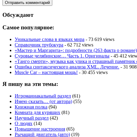
Обсуждают
Самое популярное:
Уникальные слова в языках мира
- 73 619 views
Справочник трубокура
- 62 712 views
«Мастер и Маргарита»: подробности (263 факта о романе)
Суровые челябинские… Часть 1. Оригиналы
- 45 412 vie
«Танго смерти», музыка как улика и страшный памятник
Ошибка синтаксического анализа XML. Лечение.
- 31 908
Muscle Car – настоящая мощь!
- 30 455 views
Я пишу на эти темы:
Игроманиакальный раздел
(61)
Имею сказать… (от автора)
(55)
Книжная полка
(94)
Комната для курящих
(81)
Научный раздел
(42)
О людях
(14)
Повышение настроения
(65)
Рычащий двигатель (авто)
(19)