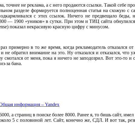
ма, точнее не реклама, а с него продаются ссылки. Такой себе п
ьном разделе формируется полноценная статья на схожую с са
 подкармливался с этих ссылок. Ничего не предвещало беды,
800 — 1900 «уников» в сутки. При этом и ТИЦ сайта обнулился
sense) показал некрасивую красную цифру с минусом.
раз примерно в то же время, когда рекламодатель отказался от 
 и не обратил внимание на это. Ну отказался и отказался, что уж
му смотался от меня, пока я ничего не заподозрил. Вот это-то и
з-за бана.
0, а страниц в поиске более 8000. Ранее я, то бишь сайт, имел 
около 5 с половиной лет. Сайт, конечно же, СДЛ. И вот так, рез