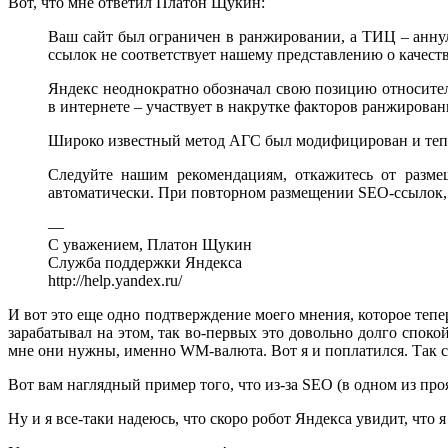
Вот, что мне ответил Платон Щукин:
Ваш сайт был ограничен в ранжировании, а ТИЦ – анну
ссылок не соответствует нашему представлению о качеств
Яндекс неоднократно обозначал свою позицию относите
в интернете – участвует в накрутке факторов ранжирова
Широко известный метод АГС был модифицирован и тепер
Следуйте нашим рекомендациям, откажитесь от разме
автоматически. При повторном размещении SEO-ссылок,
—
С уважением, Платон Щукин
Служба поддержки Яндекса
http://help.yandex.ru/
И вот это еще одно подтверждение моего мнения, которое тепе
зарабатывал на этом, так во-первых это довольно долго спо
мне они нужны, именно WM-валюта. Вот я и поплатился. Так с
Вот вам наглядный пример того, что из-за SEO (в одном из про
Ну и я все-таки надеюсь, что скоро робот Яндекса увидит, что 