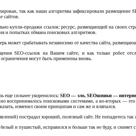
лирован, так как наши алгоритмы зафиксировали размещение S
е сайтов.
льно купли-продажи ссылок: ресурс, размещающий на своих стр
ния и попытках обмана поисковых алгоритмов.
ь может срабатывать независимо от качества сайта, размещающ
щения SEO-ссылок на Вашем сайте, и как только робот отсл
 ограничения могут быть применены вновь.
рь еще сильнее укоренилось:
SEO — зло, SEOшники — интерне
койно воспринималось поисковыми системами, а во-вторых — это
казать, изменил своим принципам и сам же и вляпался.
явлений) пострадал хороший, полезный сайт. Не попадитесь так ж
я белый и пушистый, исправился и больше так не буду, и снимет 