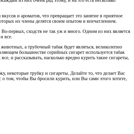
аждый из них очень рад этому, и на это есть несколько
кусов и ароматов, что превращает это занятие в приятное
которых их члены делятся своим опытом и впечатлением.
 Во-первых, сходств не так уж и много. Одним из них является
и все.
я животных, а трубочный табак будет являться, великолепно
авляющем большинстве серийных сигарет используется табак
все, и рассказывать, насколько вредно курить такие сигареты,
ку, некоторые трубку и сигареты. Делайте то, что делает Вас
 о том, чтобы Вы бросили курить, или Вы сами этого хотите,