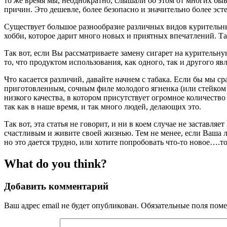
то же время мы, неоднократно, слышали об этом от многих быв
причин. Это дешевле, более безопасно и значительно более эст
Существует большое разнообразие различных видов курительны
хобби, которое дарит много новых и приятных впечатлений. Т
Так вот, если Вы рассматриваете замену сигарет на курительну
то, что продуктом использования, как одного, так и другого явл
Что касается различий, давайте начнем с табака. Если бы мы с
приготовленным, сочным филе молодого ягненка (или стейком 
низкого качества, в котором присутствует огромное количество
так как в наше время, и так много людей, делающих это.
Так вот, эта статья не говорит, и ни в коем случае не заставл
счастливым и живите своей жизнью. Тем не менее, если Ваша л
но это дается трудно, или хотите попробовать что-то новое….т
What do you think?
Добавить комментарий
Ваш адрес email не будет опубликован.
Обязательные поля пом