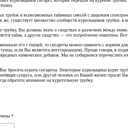
ших курильщиков сигарет, которые перешли на курение трубки. К
етично.
х трубок и всевозможных табачных смесей с широким спектром в
ак же, существует множество сообществ курильщиков трубки, в 
ю трубку, Вы должны знать о сходствах и различиях между ними.
яется табак, а другое сходство — это потребление никотина. Вот 
равнивали его с пищей, то сигареты можно сравнить с кормом дл
тунца, если Вы являетесь вегетарианцем). Проще говоря, в под
 вредных химических добавок. Мы не собираемся перечислять их 
яет Вас бросить курить сигареты. Некоторые курильщики курят труб
юбящая супруга, или другой человек из Вашей жизни просят Вас
огда обратите внимание на курительную трубку.
ечены
*