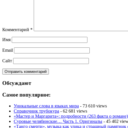
Комментарий
*
Имя
Email
Сайт
Обсуждают
Самое популярное:
Уникальные слова в языках мира
- 73 610 views
Справочник трубокура
- 62 681 views
«Мастер и Маргарита»: подробности (263 факта о романе)
Суровые челябинские… Часть 1. Оригиналы
- 45 402 vie
«Танго смерти», музыка как улика и страшный памятник