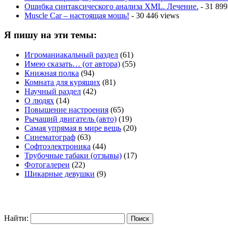
Ошибка синтаксического анализа XML. Лечение.
- 31 899
Muscle Car – настоящая мощь!
- 30 446 views
Я пишу на эти темы:
Игроманиакальный раздел
(61)
Имею сказать… (от автора)
(55)
Книжная полка
(94)
Комната для курящих
(81)
Научный раздел
(42)
О людях
(14)
Повышение настроения
(65)
Рычащий двигатель (авто)
(19)
Самая упрямая в мире вещь
(20)
Синематограф
(63)
Софтоэлектроника
(44)
Трубочные табаки (отзывы)
(17)
Фотогалереи
(22)
Шикарные девушки
(9)
Найти: