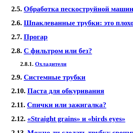
2.5.
Обработка пескоструйной машин
2.6.
Шпаклеванные трубки: это плох
2.7.
Прогар
2.8.
С фильтром или без?
2.8.1.
Охладители
2.9.
Системные трубки
2.10.
Паста для обкуривания
2.11.
Спички или зажигалка?
2.12.
«Straight grains» и «birds eyes»
2.13.
Можно ли сделать трубку своим