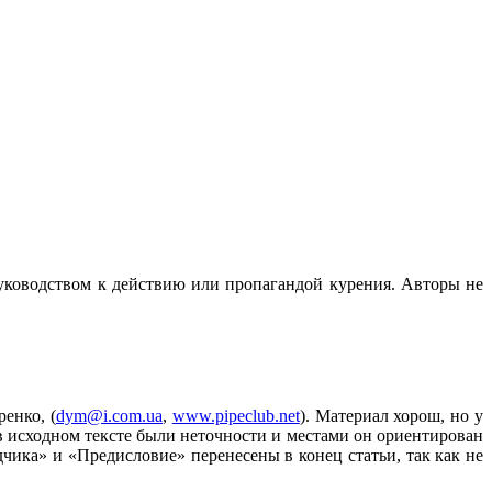
руководством к действию или пропагандой курения. Авторы не
енко, (
dym@i.com.ua
,
www.pipeclub.net
). Материал хорош, но у
в исходном тексте были неточности и местами он ориентирован
дчика» и «Предисловие» перенесены в конец статьи, так как не