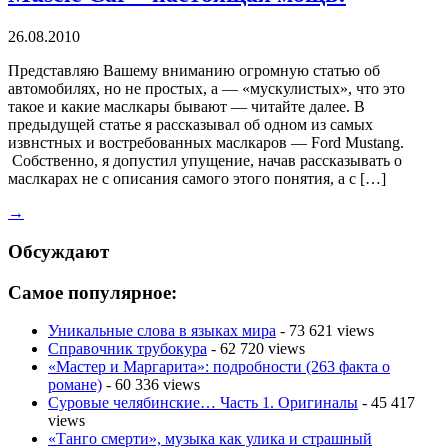
26.08.2010
Представляю Вашему вниманию огромную статью об
автомобилях, но не простых, а — «мускулистых», что это
такое и какие маслкары бывают — читайте далее. В
предыдущей статье я рассказывал об одном из самых
извнстных и востребованных маслкаров — Ford Mustang.
Собственно, я допустил упущение, начав рассказывать о
маслкарах не с описания самого этого понятия, а с […]
→
Обсуждают
Самое популярное:
Уникальные слова в языках мира
- 73 621 views
Справочник трубокура
- 62 720 views
«Мастер и Маргарита»: подробности (263 факта о
романе)
- 60 336 views
Суровые челябинские… Часть 1. Оригиналы
- 45 417
views
«Танго смерти», музыка как улика и страшный