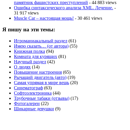
памятник фашистских преступлений
- 44 883 views
Ошибка синтаксического анализа XML. Лечение.
-
31 917 views
Muscle Car – настоящая мощь!
- 30 461 views
Я пишу на эти темы:
Игроманиакальный раздел
(61)
Имею сказать… (от автора)
(55)
Книжная полка
(94)
Комната для курящих
(81)
Научный раздел
(42)
О людях
(14)
Повышение настроения
(65)
Рычащий двигатель (авто)
(19)
Самая упрямая в мире вещь
(20)
Синематограф
(63)
Софтоэлектроника
(44)
Трубочные табаки (отзывы)
(17)
Фотогалереи
(22)
Шикарные девушки
(9)