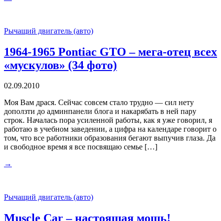
Рычащий двигатель (авто)
1964-1965 Pontiac GTO – мега-отец всех
«мускулов» (34 фото)
02.09.2010
Моя Вам драся. Сейчас совсем стало трудно — сил нету
доползти до админпанели блога и накарябать в ней пару
строк. Началась пора усиленной работы, как я уже говорил, я
работаю в учебном заведении, а цифра на календаре говорит о
том, что все работники образования бегают выпучив глаза. Да
и свободное время я все посвящаю семье […]
→
Рычащий двигатель (авто)
Muscle Car – настоящая мощь!