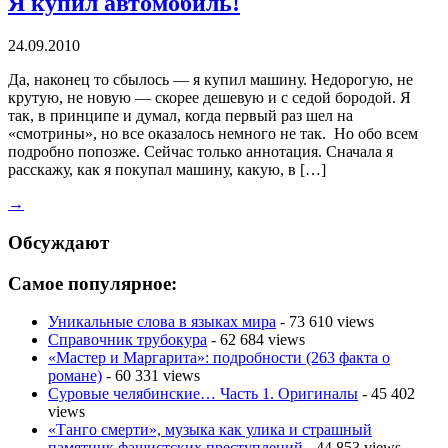
Я купил автомобиль!
24.09.2010
Да, наконец то сбылось — я купил машину. Недорогую, не
крутую, не новую — скорее дешевую и с седой бородой. Я
так, в принципе и думал, когда первый раз шел на
«смотрины», но все оказалось немного не так. Но обо всем
подробно попозже. Сейчас только аннотация. Сначала я
расскажу, как я покупал машину, какую, в […]
→
Обсуждают
Самое популярное:
Уникальные слова в языках мира
- 73 610 views
Справочник трубокура
- 62 684 views
«Мастер и Маргарита»: подробности (263 факта о
романе)
- 60 331 views
Суровые челябинские… Часть 1. Оригиналы
- 45 402
views
«Танго смерти», музыка как улика и страшный
памятник фашистских преступлений
- 44 853 views