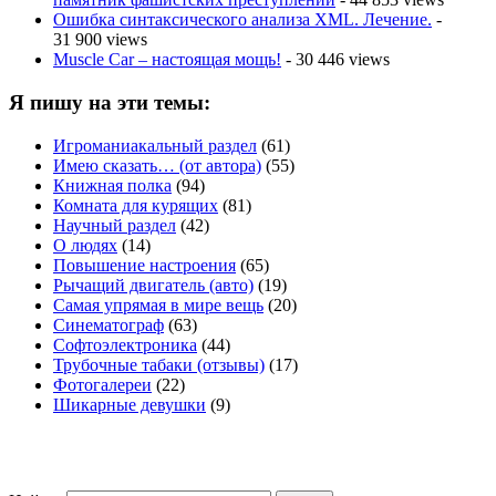
Ошибка синтаксического анализа XML. Лечение.
-
31 900 views
Muscle Car – настоящая мощь!
- 30 446 views
Я пишу на эти темы:
Игроманиакальный раздел
(61)
Имею сказать… (от автора)
(55)
Книжная полка
(94)
Комната для курящих
(81)
Научный раздел
(42)
О людях
(14)
Повышение настроения
(65)
Рычащий двигатель (авто)
(19)
Самая упрямая в мире вещь
(20)
Синематограф
(63)
Софтоэлектроника
(44)
Трубочные табаки (отзывы)
(17)
Фотогалереи
(22)
Шикарные девушки
(9)