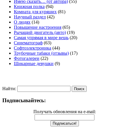
Имею сказать… (от автора)
(55)
Книжная полка
(94)
Комната для курящих
(81)
Научный раздел
(42)
О людях
(14)
Повышение настроения
(65)
Рычащий двигатель (авто)
(19)
Самая упрямая в мире вещь
(20)
Синематограф
(63)
Софтоэлектроника
(44)
Трубочные табаки (отзывы)
(17)
Фотогалереи
(22)
Шикарные девушки
(9)
Найти:
Подписывайтесь:
Получать обновления на e-mail: