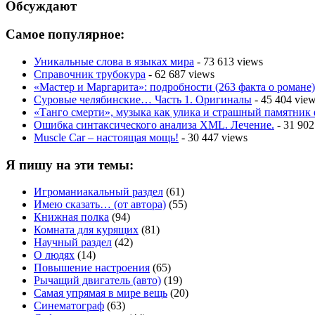
Обсуждают
Самое популярное:
Уникальные слова в языках мира
- 73 613 views
Справочник трубокура
- 62 687 views
«Мастер и Маргарита»: подробности (263 факта о романе)
Суровые челябинские… Часть 1. Оригиналы
- 45 404 vie
«Танго смерти», музыка как улика и страшный памятник
Ошибка синтаксического анализа XML. Лечение.
- 31 902
Muscle Car – настоящая мощь!
- 30 447 views
Я пишу на эти темы:
Игроманиакальный раздел
(61)
Имею сказать… (от автора)
(55)
Книжная полка
(94)
Комната для курящих
(81)
Научный раздел
(42)
О людях
(14)
Повышение настроения
(65)
Рычащий двигатель (авто)
(19)
Самая упрямая в мире вещь
(20)
Синематограф
(63)