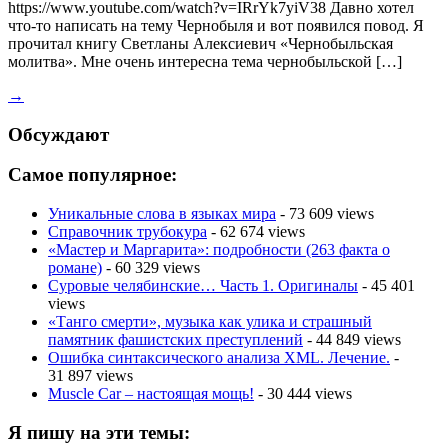
https://www.youtube.com/watch?v=IRrYk7yiV38 Давно хотел
что-то написать на тему Чернобыля и вот появился повод. Я
прочитал книгу Светланы Алексиевич «Чернобыльская
молитва». Мне очень интересна тема чернобыльской […]
→
Обсуждают
Самое популярное:
Уникальные слова в языках мира
- 73 609 views
Справочник трубокура
- 62 674 views
«Мастер и Маргарита»: подробности (263 факта о
романе)
- 60 329 views
Суровые челябинские… Часть 1. Оригиналы
- 45 401
views
«Танго смерти», музыка как улика и страшный
памятник фашистских преступлений
- 44 849 views
Ошибка синтаксического анализа XML. Лечение.
-
31 897 views
Muscle Car – настоящая мощь!
- 30 444 views
Я пишу на эти темы: