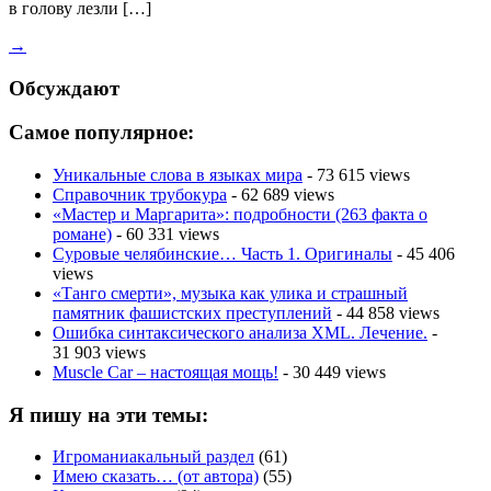
в голову лезли […]
→
Обсуждают
Самое популярное:
Уникальные слова в языках мира
- 73 615 views
Справочник трубокура
- 62 689 views
«Мастер и Маргарита»: подробности (263 факта о
романе)
- 60 331 views
Суровые челябинские… Часть 1. Оригиналы
- 45 406
views
«Танго смерти», музыка как улика и страшный
памятник фашистских преступлений
- 44 858 views
Ошибка синтаксического анализа XML. Лечение.
-
31 903 views
Muscle Car – настоящая мощь!
- 30 449 views
Я пишу на эти темы:
Игроманиакальный раздел
(61)
Имею сказать… (от автора)
(55)