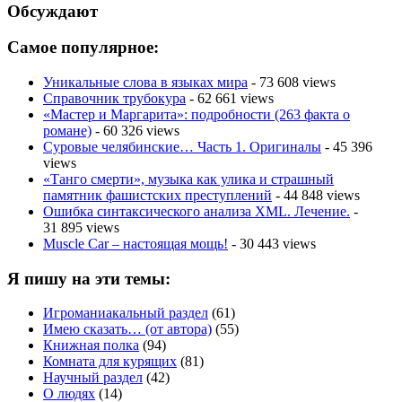
Обсуждают
Самое популярное:
Уникальные слова в языках мира
- 73 608 views
Справочник трубокура
- 62 661 views
«Мастер и Маргарита»: подробности (263 факта о
романе)
- 60 326 views
Суровые челябинские… Часть 1. Оригиналы
- 45 396
views
«Танго смерти», музыка как улика и страшный
памятник фашистских преступлений
- 44 848 views
Ошибка синтаксического анализа XML. Лечение.
-
31 895 views
Muscle Car – настоящая мощь!
- 30 443 views
Я пишу на эти темы:
Игроманиакальный раздел
(61)
Имею сказать… (от автора)
(55)
Книжная полка
(94)
Комната для курящих
(81)
Научный раздел
(42)
О людях
(14)